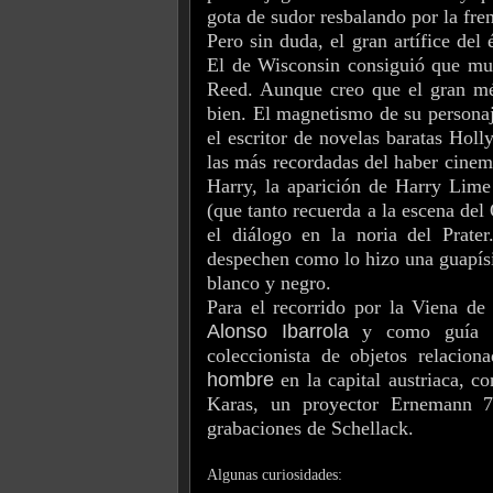
gota de sudor resbalando por la fren
Pero sin duda, el gran artífice del 
El de Wisconsin consiguió que much
Reed. Aunque creo que el gran mér
bien. El magnetismo de su personaj
el escritor de novelas baratas Holl
las más recordadas del haber cinem
Harry, la aparición de Harry Lime 
(que tanto recuerda a la escena del
el diálogo en la noria del Prate
despechen como lo hizo una guapísi
blanco y negro.
Para el recorrido por la Viena de
Alonso Ibarrola
y como guía a 
coleccionista de objetos relacio
hombre
en la capital austriaca, co
Karas, un proyector Ernemann 7
grabaciones de Schellack.
Algunas curiosidades: