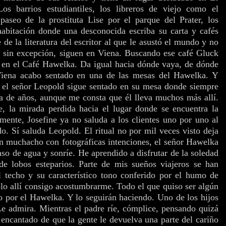
os barrios estudiantiles, los libreros de viejo como el
paseo de la prostituta Lise por el parque del Prater, los
habitación donde una desconocida escriba su carta y cafés
e la literatura del escritor al que le asustó el mundo y no
, sin excepción, siguen en Viena. Buscando ese café Gluck
 en el Café Hawelka. Da igual hacia dónde vaya, de dónde
Viena acabo sentado en una de las mesas del Hawelka. Y
 el señor Leopold sigue sentado en su mesa donde siempre
a de años, aunque me consta que él lleva muchos más allí.
, la mirada perdida hacia el lugar donde se encuentra la
ente, Josefine ya no saluda a los clientes uno por uno al
do. Sí saluda Leopold. El ritual no por mil veces visto deja
gún muchacho con fotográficas intenciones, el señor Hawelka
so de agua y sonríe. He aprendido a disfrutar de la soledad
de lobos esteparios. Parte de mis sueños viajeros se han
l techo y su característico tono conferido por el humo de
ólo allí consigo acostumbrarme. Todo el que quiso ser algún
do por el Hawelka. Y lo seguirán haciendo. Uno de los hijos
Le admira. Mientras el padre ríe, cómplice, pensando quizá
 encantado de que la gente le devuelva una parte del cariño