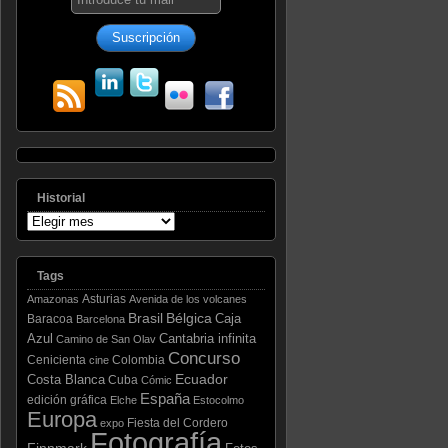
Historial
Tags
Asturias
Amazonas
Avenida de los volcanes
Brasil
Bélgica
Caja
Baracoa
Barcelona
Azul
Cantabria infinita
Camino de San Olav
Concurso
Cenicienta
Colombia
cine
Ecuador
Costa Blanca
Cuba
Cómic
España
edición gráfica
Elche
Estocolmo
Europa
Fiesta del Cordero
expo
Fotografía
Finnmark