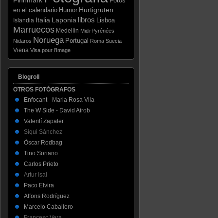
Fotos
Hurtigruten
en el calendario
Humor
libros
Italia
Laponia
Lisboa
Islandia
Marruecos
Medellín
Midi-Pyrénées
Noruega
Portugal
Nidaros
Roma
Suecia
Viena
Visa pour l'Image
Blogroll
OTROS FOTÓGRAFOS
Enfocant - Maria Rosa Vila
The W Side - David Airob
Valentí Zapater
Siqui Sánchez
Òscar Rodbag
Tino Soriano
Carlos Prieto
Artur Isal
Paco Elvira
Alfons Rodríguez
Marcelo Caballero
Francesc Vera