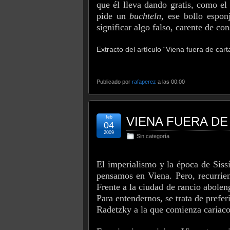
que él lleva dando gratis, como el
pide un
buchteln
, ese bollo espo
significar algo falso, carente de con
Extracto del artículo “Viena fuera de cart
Publicado por
rafaperez
a las 00:00
feb
VIENA FUERA DE
04
2009
Sin categoría
El imperialismo y la época de Siss
pensamos en Viena. Pero, recurrien
Frente a la ciudad de rancio abole
Para entendernos, se trata de prefe
Radetzky a la que comienza cariaco