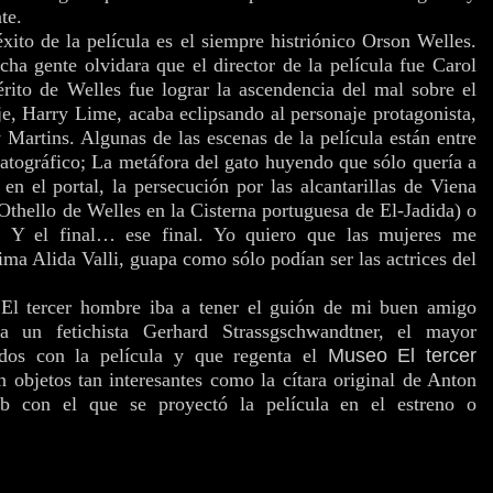
te.
éxito de la película es el siempre histriónico Orson Welles.
a gente olvidara que el director de la película fue Carol
ito de Welles fue lograr la ascendencia del mal sobre el
e, Harry Lime, acaba eclipsando al personaje protagonista,
y Martins. Algunas de las escenas de la película están entre
atográfico; La metáfora del gato huyendo que sólo quería a
en el portal, la persecución por las alcantarillas de Viena
 Othello de Welles en la Cisterna portuguesa de El-Jadida) o
r. Y el final… ese final. Yo quiero que las mujeres me
ma Alida Valli, guapa como sólo podían ser las actrices del
 El tercer hombre iba a tener el guión de mi buen amigo
un fetichista Gerhard Strassgschwandtner, el mayor
nados con la película y que regenta el
Museo El tercer
n objetos tan interesantes como la cítara original de Anton
b con el que se proyectó la película en el estreno o