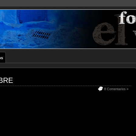
os
BRE
8 Comentarios »