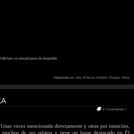
Valli hace su sensual paseo de despedida
Etiquetado en:
cine
,
El tercer hombre
,
Europa
,
Viena
KA
2 Comentarios »
 Unas veces mencionada directamente y otras por intuición,
e muchos de sus relatos y tiene un lugar destacado en
El