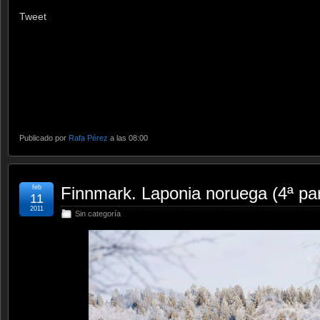
Tweet
Publicado por
Rafa Pérez
a las 08:00
feb
Finnmark. Laponia noruega (4ª par
11
2011
Sin categoría