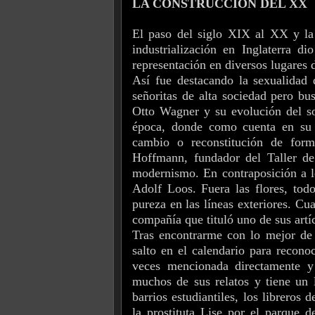
LA CONSTRUCCIÓN DEL XX
El paso del siglo XIX al XX y la 
industrialización en Inglaterra d
representación en diversos lugare
Así fue destacando la sexualidad
señoritas de alta sociedad pero bu
Otto Wagner y su evolución del so
época, donde como cuenta en su 
cambio o reconstitución de forma
Hoffmann, fundador del Taller de
modernismo. En contraposición a l
Adolf Loos. Fuera las flores, todo
pureza en las líneas exteriores. Cua
compañía que tituló uno de sus art
Tras encontrarme con lo mejor de 
salto en el calendario para recon
veces mencionada directamente y 
muchos de sus relatos y tiene un
barrios estudiantiles, los libreros
la prostituta Lise por el parque d