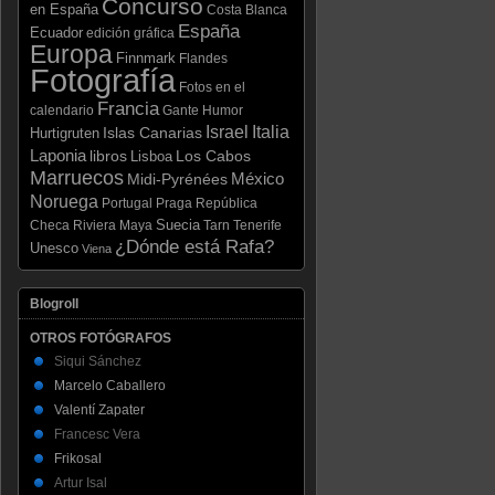
Concurso
en España
Costa Blanca
España
Ecuador
edición gráfica
Europa
Finnmark
Flandes
Fotografía
Fotos en el
Francia
calendario
Gante
Humor
Israel
Italia
Hurtigruten
Islas Canarias
Laponia
libros
Los Cabos
Lisboa
Marruecos
México
Midi-Pyrénées
Noruega
Portugal
Praga
República
Suecia
Checa
Riviera Maya
Tarn
Tenerife
¿Dónde está Rafa?
Unesco
Viena
Blogroll
OTROS FOTÓGRAFOS
Siqui Sánchez
Marcelo Caballero
Valentí Zapater
Francesc Vera
Frikosal
Artur Isal