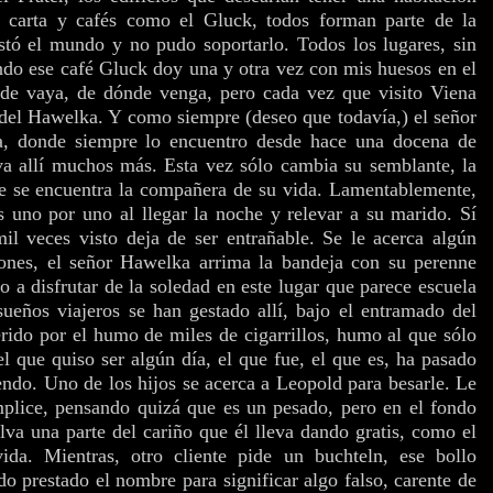
 carta y cafés como el Gluck, todos forman parte de la
sustó el mundo y no pudo soportarlo. Todos los lugares, sin
do ese café Gluck doy una y otra vez con mis huesos en el
de vaya, de dónde venga, pero cada vez que visito Viena
del Hawelka. Y como siempre (deseo que todavía,) el señor
a, donde siempre lo encuentro desde hace una docena de
va allí muchos más. Esta vez sólo cambia su semblante, la
de se encuentra la compañera de su vida. Lamentablemente,
es uno por uno al llegar la noche y relevar a su marido. Sí
il veces visto deja de ser entrañable. Se le acerca algún
ones, el señor Hawelka arrima la bandeja con su perenne
 a disfrutar de la soledad en este lugar que parece escuela
sueños viajeros se han gestado allí, bajo el entramado del
erido por el humo de miles de cigarrillos, humo al que sólo
l que quiso ser algún día, el que fue, el que es, ha pasado
iendo.
Uno de los hijos se acerca a Leopold para besarle. Le
mplice, pensando quizá que es un pesado, pero en el fondo
lva una parte del cariño que él lleva dando gratis, como el
da. Mientras, otro cliente pide un buchteln, ese bollo
o prestado el nombre para significar algo falso, carente de