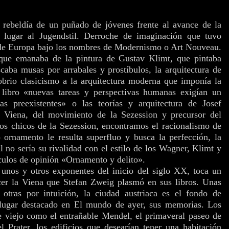
rebeldía de un puñado de jóvenes frente al avance de la
io lugar al Jugendstil. Derroche de imaginación que tuvo
s de Europa bajo los nombres de Modernismo o Art Nouveau.
 que emanaba de la pintura de Gustav Klimt, que pintaba
scaba musas por arrabales y prostíbulos, la arquitectura de
brio clasicismo a la arquitectura moderna que imponía la
libro «nuevas tareas y perspectivas humanas exigían un
s preexistentes» o las teorías y arquitectura de Josef
 Viena, del movimiento de la Sezession y precursor del
os chicos de la Sezession, encontramos el racionalismo de
 ornamento le resulta superfluo y busca la perfección, la
l no sería su rivalidad con el estilo de los Wagner, Klimt y
ículos de opinión «Ornamento y delito».
unos y otros exponentes del inicio del siglo XX, toca un
ocer la Viena que Stefan Zweig plasmó en sus libros. Unas
otras por intuición, la ciudad austriaca es el fondo de
 lugar destacado en El mundo de ayer, sus memorias. Los
 de viejo como el entrañable Mendel, el primaveral paseo de
el Prater, los edificios que desearían tener una habitación