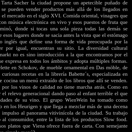
 Tarta Sacher la ciudad propone un apetecible puñado de
 se pueden vender productos más allá de los llegados en
ó el mercado en el siglo XVI. Comida oriental, vinagres que
con música electrónica en vivo y esos puestos de fruta que
minó, donde si tocas una sola pieza todas las demás se
e esos lugares donde se sacia antes la vista que el estómago
o inglés que define una forma de vida preocupada por la
er por igual, encuentran su sitio. La diversidad cultural
markt no es sino introducción a la que encontramos por el
 se expresa en todos los ámbitos y adopta múltiples formas.
lette en Schokov, de mueble ornamental en Das möble, de
curiosas recetas en la librería Babette´s, especializada en
e cocina un menú extraído de los libros que allí se venden.
 por los vinos de calidad no tiene marcha atrás. Como en
r el relevo generacional dando paso al enfant terrible el que
ilidades de su vino. El grupo WienWein ha tomado como
do en los Heurigen y que llega a mezclar más de una decena
 impulso al panorama vitivinícola de la ciudad. Su trabajo
o al consumidor, entre la lista de los productos Slow food.
sos platos que Viena ofrece fuera de carta. Con semejante