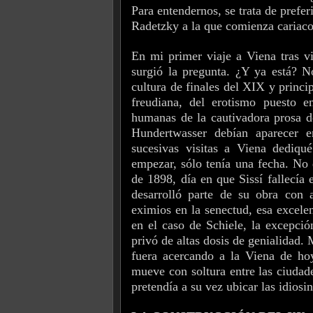
Para entendernos, se trata de prefe
Radetzky a la que comienza cariaco
En mi primer viaje a Viena tras vi
surgió la pregunta. ¿Y ya está? N
cultura de finales del XIX y princi
freudiana, del erotismo puesto 
humanas de la cautivadora prosa d
Hundertwasser debían aparecer e
sucesivas visitas a Viena dediqu
empezar, sólo tenía una fecha. No 
de 1898, día en que Sissí fallecía 
desarrolló parte de su obra con a
eximios en la senectud, esa excele
en el caso de Schiele, la excepci
privó de altas dosis de genialidad. 
fuera acercando a la Viena de hoy
mueve con soltura entre las ciuda
pretendía a su vez ubicar las idiosi