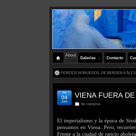
About
Galerías
Contacto
Cu
FIORDOS NORUEGOS, DE BERGEN A ÅLE
feb
VIENA FUERA DE
04
2009
Sin categoría
El imperialismo y la época de Siss
pensamos en Viena. Pero, recurrien
Frente a la ciudad de rancio abole