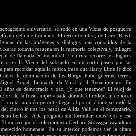
 sexagésimo aniversario, se rodó en una Viena de posguerra
lícula del cine británico. El tercer hombre, de Carol Reed,
algunas de las imágenes y diálogos más conocidos de la
on Karas todavía resuena en la memoria colectiva y, milagro
eñal de llamada en mi móvil. Una ruta recorre los lugares
 recorrer la Viena del subsuelo en un corto paseo por las
ria para recordar aquella mítica frase que Harry Lime le dice
0 años de dominación de los Borgia hubo guerras, terror,
 Miguel Ángel, Leonardo da Vinci y el Renacimiento. En
0 años de democracia y paz. ¿Y que tenemos? El reloj de
eriori de la frase, improvisada durante el rodaje, al conocer
. La ruta también permite llegar al portal donde se rodó la
del cine o ir tras los pasos de Alida Valli en el cementerio,
echo belleza. A la pregunta sin formular, unos ojos y ese
a. El museo que el coleccionista Gerhard Strassgschwandtner
e merecido homenaje. En su interior podemos ver la cítara
mplio surtido de recuerdos para satisfacer al más fetichista.