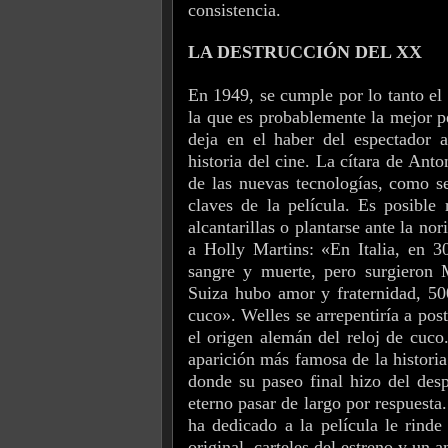
consistencia.
LA DESTRUCCIÓN DEL XX
En 1949, se cumple por lo tanto el
la que es probablemente la mejor pe
deja en el haber del espectador 
historia del cine. La cítara de Ant
de las nuevas tecnologías, como s
claves de la película. Es posible
alcantarillas o plantarse ante la no
a Holly Martins: «En Italia, en 3
sangre y muerte, pero surgieron
Suiza hubo amor y fraternidad, 50
cuco». Welles se arrepentiría a post
el origen alemán del reloj de cuco
aparición más famosa de la historia 
donde su paseo final hizo del desp
eterno pasar de largo por respuest
ha dedicado a la película le rind
original, carteles del estreno y un a