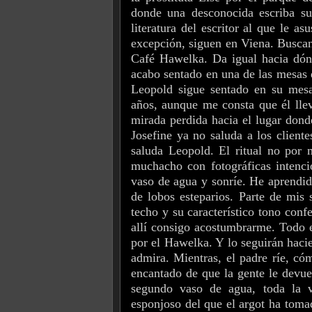
donde una desconocida escriba su
literatura del escritor al que le a
excepción, siguen en Viena. Buscan
Café Hawelka. Da igual hacia dón
acabo sentado en una de las mesas 
Leopold sigue sentado en su mes
años, aunque me consta que él lle
mirada perdida hacia el lugar don
Josefine ya no saluda a los client
saluda Leopold. El ritual no por m
muchacho con fotográficas intenci
vaso de agua y sonríe. He aprendido
de lobos esteparios. Parte de mis 
techo y su característico tono conf
allí consigo acostumbrarme. Todo e
por el Hawelka. Y lo seguirán hac
admira.
Mientras, el padre ríe, có
encantado de que la gente le devue
segundo vaso de agua, toda la vi
esponjoso del que el argot ha tomad