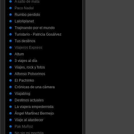
A salto de mata
Paco Nadal
Rumbo perdido
Laloliplanet
Trajinando por el mundo
Turistario - Patricia Gosálvez
Tus destinos
Viajeros Express
Altum
3 viajes al día
Viajes, rock y fotos
Alfonso Polvorinos
El Pachinko
Crónicas de una cámara
Viajablog
Destinos actuales
La viajera empedernida
Ángel Martínez Bermejo
Viaje al atardecer
Pak Muñoz
No sin mi mochila