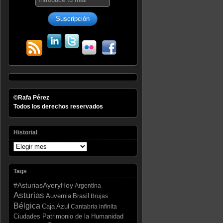
©Rafa Pérez
Todos los derechos reservados
Historial
Tags
#AsturiasAyeryHoy
Argentina
Asturias
Auvernia
Brasil
Brujas
Bélgica
Caja Azul
Cantabria infinita
Ciudades Patrimonio de la Humanidad