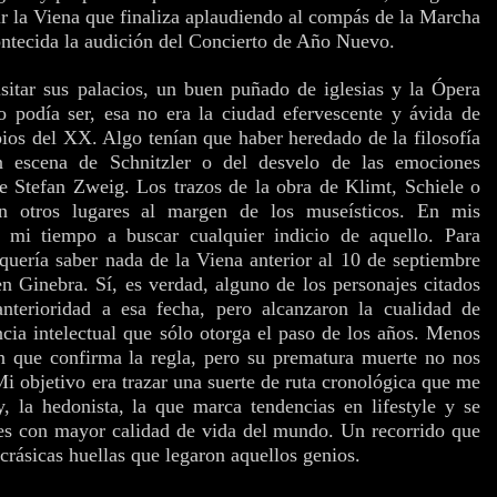
rir la Viena que finaliza aplaudiendo al compás de la Marcha
ntecida la audición del Concierto de Año Nuevo.
sitar sus palacios, un buen puñado de iglesias y la Ópera
o podía ser, esa no era la ciudad efervescente y ávida de
pios del XX. Algo tenían que haber heredado de la filosofía
en escena de Schnitzler o del desvelo de las emociones
e Stefan Zweig. Los trazos de la obra de Klimt, Schiele o
n otros lugares al margen de los museísticos. En mis
é mi tiempo a buscar cualquier indicio de aquello. Para
quería saber nada de la Viena anterior al 10 de septiembre
en Ginebra. Sí, es verdad, alguno de los personajes citados
nterioridad a esa fecha, pero alcanzaron la cualidad de
ncia intelectual que sólo otorga el paso de los años. Menos
ón que confirma la regla, pero su prematura muerte no nos
Mi objetivo era trazar una suerte de ruta cronológica que me
, la hedonista, la que marca tendencias en lifestyle y se
des con mayor calidad de vida del mundo. Un recorrido que
ncrásicas huellas que legaron aquellos genios.