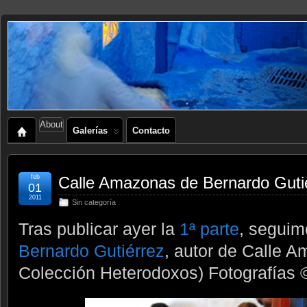
About
Galerías
Contacto
feb
Calle Amazonas de Bernardo Gutié
01
2011
Sin categoría
Tras publicar ayer la
1ª parte
, seguim
Bernardo Gutiérrez
, autor de Calle A
Colección Heterodoxos) Fotografías