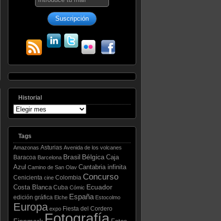
Historial
Tags
Asturias
Amazonas
Avenida de los volcanes
Brasil
Bélgica
Caja
Baracoa
Barcelona
Azul
Cantabria infinita
Camino de San Olav
Concurso
Cenicienta
Colombia
cine
Ecuador
Costa Blanca
Cuba
Cómic
España
edición gráfica
Elche
Estocolmo
Europa
Fiesta del Cordero
expo
Fotografía
Finnmark