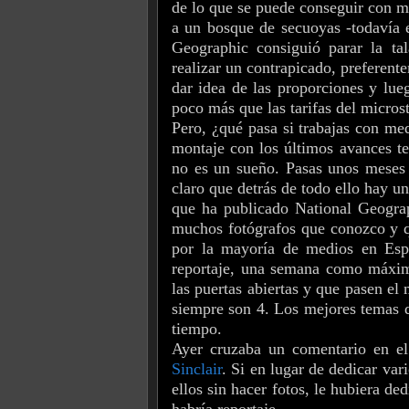
de lo que se puede conseguir con me
a un bosque de secuoyas -todavía e
Geographic consiguió parar la tal
realizar un contrapicado, preferent
dar idea de las proporciones y lue
poco más que las tarifas del micros
Pero, ¿qué pasa si trabajas con me
montaje con los últimos avances te
no es un sueño. Pasas unos meses i
claro que detrás de todo ello hay un
que ha publicado National Geograph
muchos fotógrafos que conozco y q
por la mayoría de medios en Espa
reportaje, una semana como máximo
las puertas abiertas y que pasen e
siempre son 4. Los mejores temas 
tiempo.
Ayer cruzaba un comentario en e
Sinclair
. Si en lugar de dedicar var
ellos sin hacer fotos, le hubiera 
habría reportaje.