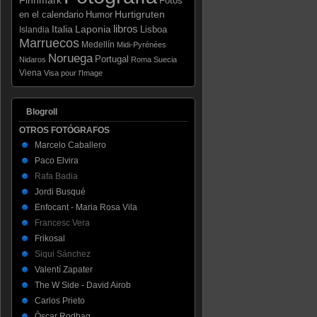
Fotos
Hurtigruten
en el calendario
Humor
libros
Italia
Laponia
Lisboa
Islandia
Marruecos
Medellín
Midi-Pyrénées
Noruega
Portugal
Nidaros
Roma
Suecia
Viena
Visa pour l'Image
Blogroll
OTROS FOTÓGRAFOS
Marcelo Caballero
Paco Elvira
Rafa Badia
Jordi Busqué
Enfocant - Maria Rosa Vila
Francesc Vera
Frikosal
Siqui Sánchez
Valentí Zapater
The W Side - David Airob
Carlos Prieto
Òscar Rodbag