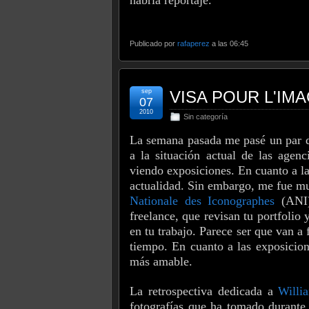
Publicado por
rafaperez
a las 06:45
sep
VISA POUR L'IM
07
2010
Sin categoría
La semana pasada me pasé un par d
a la situación actual de las agenc
viendo exposiciones. En cuanto a l
actualidad. Sin embargo, me fue mu
Nationale des Iconographes
(ANI),
freelance, que revisan tu portfolio
en tu trabajo. Parece ser que van a 
tiempo. En cuanto a las exposici
más amable.
La retrospectiva dedicada a
Willi
fotografías que ha tomado durante