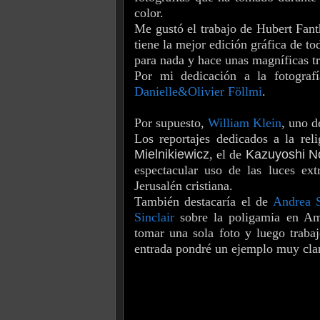
color.
Me gustó el trabajo de Hubert Fant
tiene la mejor edición gráfica de t
para nada y hace unas magníficas tr
Por mi dedicación a la fotograf
Danielle&Olivier Föllmi
.
Por supuesto,
William Klein
, uno d
Los reportajes dedicados a la re
Mielnikiewicz
, el de
Kazuyoshi N
espectacular uso de las luces e
Jerusalén cristiana.
También destacaría el de
Andrea S
Sinclair
sobre la poligamia en Amé
tomar una sola foto y luego traba
entrada pondré un ejemplo muy clar