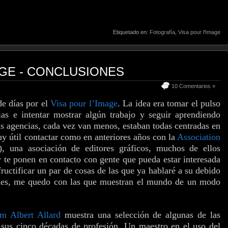
Etiquetado en:
Fotografía
,
Visa pour l'Image
AGE - CONCLUSIONES
10 Comentarios »
e días por el
Visa pour l’Image
. La idea era tomar el pulso
ias e intentar mostrar algún trabajo y seguir aprendiendo
as agencias, cada vez van menos, estaban todas centradas en
y útil contactar como en anteriores años con la
Association
 una asociación de editores gráficos, muchos de ellos
 y te ponen en contacto con gente que pueda estar interesada
fructificar un par de cosas de las que ya hablaré a su debido
ones, me quedo con las que muestran el mundo de un modo
am Albert Allard
muestra una selección de algunas de las
 sus cinco décadas de profesión. Un maestro en el uso del