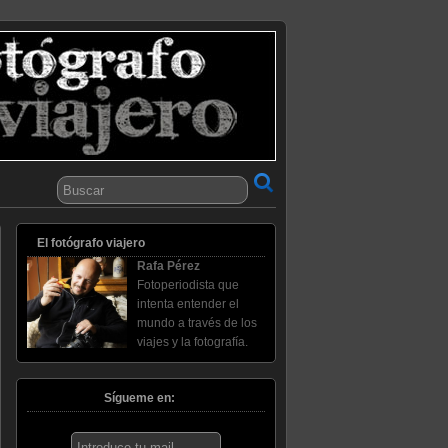
El fotógrafo viajero
Rafa Pérez
Fotoperiodista que
intenta entender el
mundo a través de los
viajes y la fotografía.
Sígueme en: