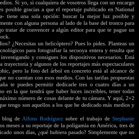
dios. Si yo, si cualquiera de vosotros llega con un encargo
s posible gracias a que el reportaje publicado en National
a- tiene una sola opción: buscar la mejor luz posible y
emente con alguna persona al lado de la base del tronco para
go tratar de convencer a algún editor para que te pague un
tock.
dios? ¿Necesitas un helicóptero? Pues lo pides. Planteas un
cnológicos para fotografiar la secuoya entera y resulta que
nvestigando y consigues los dispositivos necesarios. Está
a trayectoria y algunos de los reportajes más espectaculares
ic, pero la foto del árbol en concreto está al alcance de
ue no cuentan con esos medios. Con las tarifas propuestas
ña te puedes permitir dedicarle tres o cuatro días a un
 en la que tendrá que haber luces increíbles, tener todas
l máximo número de cosas delante de tu cámara. Y aquí, 2+2
que tengo son aquellos a los que he dedicado más medios y
l blog de
Alfons Rodríguez
sobre el trabajo de
Stephanie
ios meses a su reportaje de la poligamia en América, tres de
dedicado unos días, ¿qué hubiera pasado? Simplemente que no