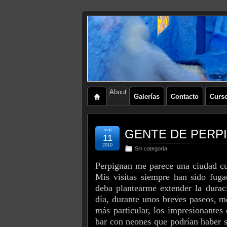
About
Galerías
Contacto
Curs
sep
GENTE DE PERP
11
2010
Sin categoría
Perpignan me parece una ciudad cur
Mis visitas siempre han sido fuga
deba plantearme extender la duraci
día, durante unos breves paseos, m
más particular, los impresionantes
bar con neones que podrían haber s