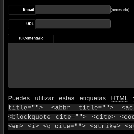
E-mail
(necesario)
URL
Tu Comentario
Puedes utilizar estas etiquetas
HTML
y
title=""> <abbr title=""> <ac
<blockquote cite=""> <cite> <co
<em> <i> <q cite=""> <strike> <s