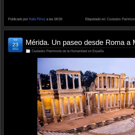
Publicado por
Rafa Pérez
a las 08:00
Etiquetado en:
Ciudades Patrimon
feb
Mérida. Un paseo desde Roma a 
23
2012
Ciudades Patrimonio de la Humanidad en España