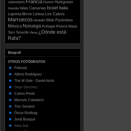
Francia
Hurtigruten
calendario
Humor
Israel
Italia
Islas Canarias
Islandia
libros
Los Cabos
Laponia
Lisboa
Marruecos
Midi-Pyrénées
Medellín
Noruega
México
Portugal
Riviera Maya
¿Dónde está
Tarn
Tenerife
Viena
Rafa?
Blogroll
OTROS FOTÓGRAFOS
Frikosal
Alfons Rodríguez
The W Side - David Airob
Siqui Sánchez
Carlos Prieto
Marcelo Caballero
Tino Soriano
Òscar Rodbag
Jordi Busqué
Artur Isal