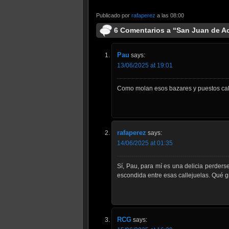
Publicado por
rafaperez
a las 08:00
6 Comentarios a “San Juan de A
Pau
says:
13/06/2025 at 19:01
Como molan esos bazares y puestos call
rafaperez
says:
14/06/2025 at 01:35
Sí, Pau, para mí es una delicia perder
escondida entre esas callejuelas. Qué gr
RCG
says: