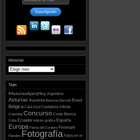
Historial
Tags
#AsturiasAyeryHoy
Argentina
Asturias
Auvernia
Brasil
Baracoa
Barceló
Bélgica
Caja Azul
Cantabria infinita
Concurso
Costa Blanca
Colombia
Ecuador
España
Cuba
edición gráfica
Europa
Finnmark
Fiesta del Cordero
Fotografía
Fotos en el
Flandes