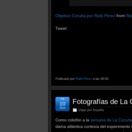
Objetivo Coruña por Rafa Pérez
from
Ra
Tweet
Publicado por
Rafa Pérez
a las 08:00
feb
Fotografías de La
10
2012
Viajar por España
Como colofón a la
semana de La Coruñ
dama atlántica cortesía del experimento