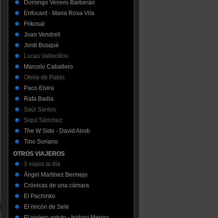
Domingo Venero Barberán
Enfocant - Maria Rosa Vila
Frikosal
Joan Vendrell
Jordi Busqué
Lucas Vallecillos
Marcelo Caballero
Ofelia de Pablo
Paco Elvira
Rafa Badia
Saúl Santos
Siqui Sánchez
The W Side - David Airob
Tino Soriano
OTROS VIAJEROS
3 viajes al día
Ángel Martínez Bermejo
Crónicas de una cámara
El Pachinko
El rincón de Sele
El viajero astuto - Isidoro Merino