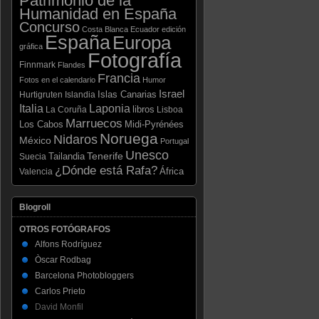
Patrimonio de la
Humanidad en España
Concurso
Costa Blanca
Ecuador
edición
España
Europa
gráfica
Fotografía
Finnmark
Flandes
Francia
Fotos en el calendario
Humor
Israel
Islas Canarias
Hurtigruten
Islandia
Laponia
Italia
libros
La Coruña
Lisboa
Marruecos
Los Cabos
Midi-Pyrénées
Noruega
Nidaros
México
Portugal
Unesco
Tenerife
Tailandia
Suecia
¿Dónde está Rafa?
Valencia
África
Blogroll
OTROS FOTÓGRAFOS
Alfons Rodríguez
Òscar Rodbag
Barcelona Photobloggers
Carlos Prieto
David Monfil