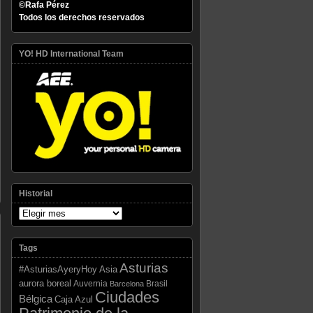
©Rafa Pérez
Todos los derechos reservados
YO! HD International Team
Historial
Tags
Asturias
Asia
#AsturiasAyeryHoy
aurora boreal
Auvernia
Brasil
Barcelona
Ciudades
Bélgica
Caja Azul