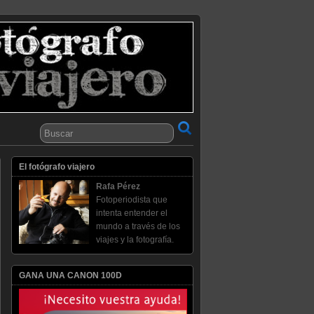
El fotógrafo viajero
Rafa Pérez
Fotoperiodista que
intenta entender el
mundo a través de los
viajes y la fotografía.
GANA UNA CANON 100D