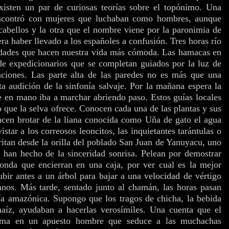
isten un par de curiosas teorías sobre el topónimo. Una
encontró con mujeres que luchaban como hombres, aunque
 cabellos y la otra que el nombre viene por la paronimia de
ra haber llevado a los españoles a confusión. Tres horas río
idades que hacen nuestra vida más cómoda. Las hamacas en
de expedicionarios que se completan guiados por la luz de
aciones. Las parte alta de las paredes no es más que una
a audición de la sinfonía salvaje. Por la mañana espera la
e en mano iba a marchar abriendo paso. Estos guías locales
o que la selva ofrece. Conocen cada una de las plantas y sus
hacen brotar de la liana conocida como Uña de gato el agua
star a los correosos leoncitos, las inquietantes tarántulas o
ritan desde la orilla del poblado San Juan de Yanuyacu, uno
 han hecho de la sinceridad sonrisa. Pelean por demostrar
onda que encierran en una caja, por ver cual es la mejor
ubir antes a un árbol para bajar a una velocidad de vértigo
nos. Más tarde, sentado junto al chamán, las horas pasan
ía amazónica. Supongo que los tragos de chicha, la bebida
aíz, ayudaban a hacerlas verosímiles. Una cuenta que el
orma en un apuesto hombre que seduce a las muchachas