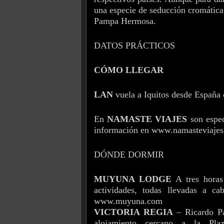
una especie de seducción cromática 
Pampa Hermosa.
DATOS PRÁCTICOS
CÓMO LLEGAR
LAN
vuela a Iquitos desde España
En
NAMASTE VIAJES
son espec
información en www.namasteviaje
DÓNDE DORMIR
MUYUNA LODGE
A tres horas
actividades, todas llevadas a c
www.muyuna.com
VICTORIA REGIA
– Ricardo 
alojamiento cercano a la Pla