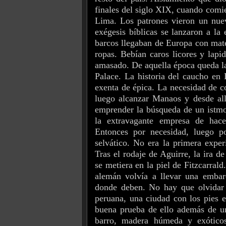
finales del siglo XIX, cuando comie
Lima. Los patrones vieron un nuev
exégesis bíblicas se lanzaron a la
barcos llegaban de Europa con mater
ropas. Bebían caros licores y lapi
amasado. De aquella época queda la
Palace. La historia del caucho en 
exenta de épica. La necesidad de c
luego alcanzar Manaos y desde allí
emprender la búsqueda de un istmo
la extravagante empresa de hac
Entonces por necesidad, luego p
selvático. No era la primera exper
Tras el rodaje de Aguirre, la ira 
se metiera en la piel de Fitzcarra
alemán volvía a llevar una embar
donde deben. No hay que olvidar q
peruana, una ciudad con los pies e
buena prueba de ello además de un
barro, madera húmeda y exóticos