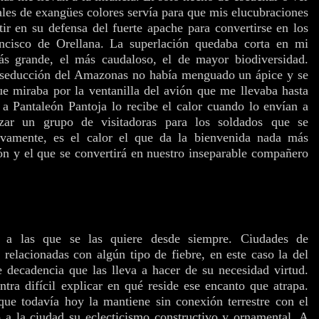
ales de exangües colores servía para que mis elucubraciones
stir en su defensa del fuerte apache para convertirse en los
ancisco de Orellana. La superlación quedaba corta en mi
ás grande, el más caudaloso, el de mayor biodiversidad.
 seducción del Amazonas no había menguado un ápice y se
ue miraba por la ventanilla del avión que me llevaba hasta
a Pantaleón Pantoja lo recibe el calor cuando lo envían a
zar un grupo de visitadoras para los soldados que se
tivamente, es el calor el que da la bienvenida nada más
ión y el que se convertirá en nuestro inseparable compañero
s a las que se las quiere desde siempre. Ciudades de
relacionadas con algún tipo de fiebre, en este caso la del
 decadencia que las lleva a hacer de su necesidad virtud.
tra difícil explicar en qué reside ese encanto que atrapa.
que todavía hoy la mantiene sin conexión terrestre con el
o a la ciudad su eclecticismo constructivo y ornamental. A