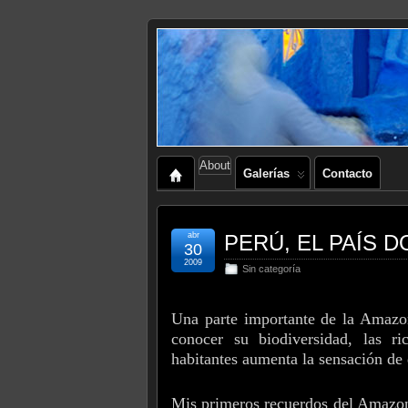
About
Galerías
Contacto
abr
PERÚ, EL PAÍS 
30
2009
Sin categoría
Una parte importante de la Amazon
conocer su biodiversidad, las ri
habitantes aumenta la sensación d
Mis primeros recuerdos del Amazona