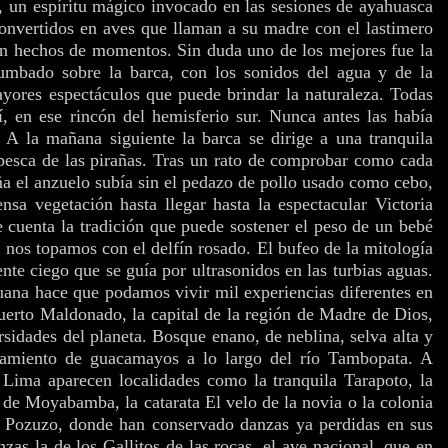
, un espíritu mágico invocado en las sesiones de ayahuasca
convertidos en aves que llaman a su madre con el lastimero
án hechos de momentos. Sin duda uno de los mejores fue la
umbado sobre la barca, con los sonidos del agua y de la
mayores espectáculos que puede brindar la naturaleza. Todas
lí, en ese rincón del hemisferio sur. Nunca antes las había
 A la mañana siguiente la barca se dirige a una tranquila
pesca de las pirañas. Tras un rato de comprobar como cada
aña el anzuelo subía sin el pedazo de pollo usado como cebo,
nsa vegetación hasta llegar hasta la espectacular Victoria
 cuenta la tradición que puede sostener el peso de un bebé
, nos topamos con el delfín rosado. El bufeo de la mitología
nte ciego que se guía por ultrasonidos en las turbias aguas.
ana hace que podamos vivir mil experiencias diferentes en
Puerto Maldonado, la capital de la región de Madre de Dios,
sidades del planeta. Bosque enano, de neblina, selva alta y
stamiento de guacamayos a lo largo del río Tambopata. A
 Lima aparecen localidades como la tranquila Tarapoto, la
 de Moyabamba, la catarata El velo de la novia o la colonia
n Pozuzo, donde han conservado danzas ya perdidas en sus
zas la de los Gallitos de las rocas, el ave nacional, que en