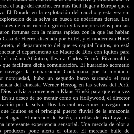
nza el auge del caucho, era más fácil llegar a Europa que a
o El Dorado en la explotación del caucho y esta vez sin
 exploración de la selva en busca de ubérrimas tierras. Los
iales de construcción, grifería y las mejores telas para sus
daron fortunas con la misma rapidez con la que las habían
 Casa de Hierro, diseñada por Eiffel, y el modernista Hotel
Loreto, el departamento del que es capital Iquitos, no está
onectar el departamento de Madre de Dios con Iquitos para
 el océano Atlántico, lleva a Carlos Fermín Fitzcarrald a
 que facilitara dicha comunicación. El huaracino acometió
er navegar la embarcación Contamana por la montaña.
or notoriedad, hubo un segundo barco surcando el mar
iencia del cineasta Werner Herzog en las selvas del Perú.
de Dios volvía a convencer a Klaus Kinski para que esta vez
ld. En su deseo de no mentir como en Hollywood, el director
cación por la selva.
Hoy las embarcaciones navegan por
ue Iquitos es el principal puerto fluvial de la amazonía
n el agua. El mercado de Belén, a orillas del río Itaya, es
a interesante experiencia sensorial. Una mezcla de olor a
 productos pone alerta el olfato. El mercado bulle de