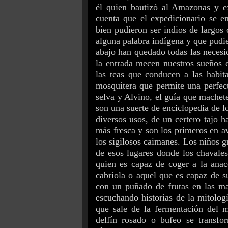
él quien bautizó al Amazonas y ex
cuenta que el expedicionario se 
bien pudieron ser indios de largos
alguna palabra indígena y que pudie
abajo han quedado todas las neces
la entrada mecen nuestros sueños 
las teas que conducen a las habit
mosquitera que permite una perfect
selva y Alvino, el guía que machet
son una suerte de enciclopedia de l
diversos usos, de un certero tajo 
más fresca y son los primeros en avi
los sigilosos caimanes. Los niños g
de esos lugares donde los chavales
quien es capaz de coger a la anac
cabriola o aquel que es capaz de s
con un puñado de frutas en las ma
escuchando historias de la mitolog
que sale de la fermentación del m
delfín rosado o bufeo se transf