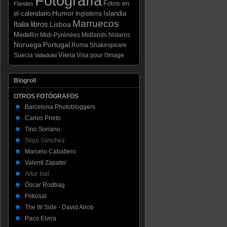
Fotografía
Fotos en
Flandes
Humor
el calendario
Islandia
Inglaterra
Marruecos
Italia
libros
Lisboa
Medellín
Midi-Pyrénées
Midlands
Nidaros
Noruega
Portugal
Roma
Shakespeare
Viena
Suecia
Visa pour l'Image
Valladolid
Blogroll
OTROS FOTÓGRAFOS
Barcelona Photobloggers
Carlos Prieto
Tino Soriano
Siqui Sánchez
Marcelo Caballero
Valentí Zapater
Artur Isal
Òscar Rodbag
Frikosal
The W Side - David Airob
Paco Elvira