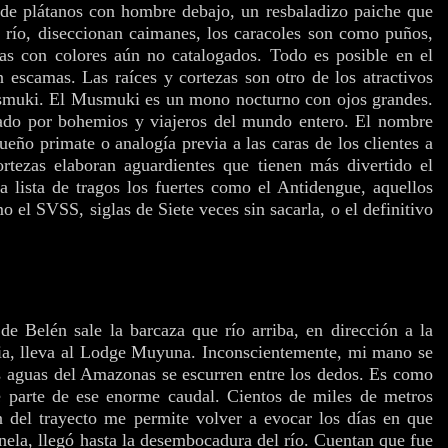
de plátanos con hombre debajo, un resbaladizo paiche que
 río, diseccionan caimanes, los caracoles son como puños,
as con colores aún no catalogados. Todo es posible en el
 escamas. Las raíces y cortezas son otro de los atractivos
usmuki.
El Musmuki es un mono nocturno con ojos grandes.
ado por bohemios y viajeros del mundo entero. El nombre
eño primate o analogía previa a las caras de los clientes a
ortezas elaboran aguardientes que tienen más divertido el
 lista de tragos los fuertes como el Antidengue, aquellos
 el SVSS, siglas de Siete veces sin sacarla, o el definitivo
e Belén sale la barcaza que río arriba, en dirección a la
a, lleva al Lodge Muyuna. Inconscientemente, mi mano se
as aguas del Amazonas se escurren entre los dedos. Es como
me parte de ese enorme caudal. Cientos de miles de metros
 del trayecto me permite volver a evocar los días en que
nela, llegó hasta la desembocadura del río. Cuentan que fue