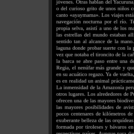
jóvenes. Otras hablan del Yacuruna
o del curioso grito de unos niños 
canto «ayaymama».
Los viajes est
navegación nocturna por el río. T
propia selva, asistí a uno de los 
las estrellas del mundo estaban al
sentido tan al alcance de la mano.
laguna donde probar suerte con la 
vez que notaba el tironcito de la c
la barca se abre paso entre una de
Regia, el nenúfar más grande y que
en su acuático regazo. Ya de vuelta
es en realidad un animal prácticame
La inmensidad de la Amazonía peru
otros lugares. Los alrededores de 
ofrecen una de las mayores biodiver
las mayores posibilidades de avi
pocos centenares de kilómetros de
exuberante belleza de las orquídeas
formada por tiroleses y bávaros e
respectivos países. Aunque para dan