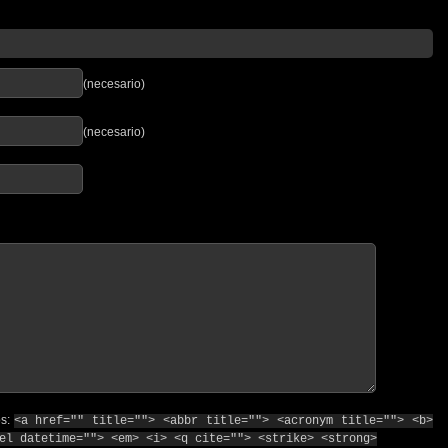
(necesario)
(necesario)
os:
<a href="" title=""> <abbr title=""> <acronym title=""> <b>
el datetime=""> <em> <i> <q cite=""> <strike> <strong>