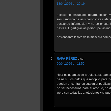
18/04/2026 en 20:19
hola somos estudiante de arquitectura y
san francisco de asis como vistas late
buscando informacion y no se encuant
hasta el lugar! gracias y disculpe las mol
nos encanto la foto de la mascara compa
RAFA PÉREZ
dice:
20/04/2026 en 11:50
Hola estudiantes de arquitectura. Lame
de Asís. Los datos que recopilo para h
pueden encontrar en cualquier publicació
no ser necesarios para el artículo, no 
word con todas las anotaciones y si puedo