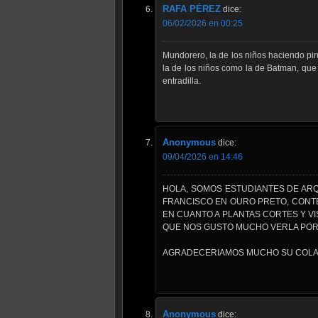
RAFA PÉREZ
dice:
06/02/2026 en 00:25
Mundorero, la de los niños haciendo pir
la de los niños como la de Batman, que 
entradilla.
Anonymous
dice:
09/04/2026 en 14:46
HOLA, SOMOS ESTUDIANTES DE ARQ
FRANCISCO EN OURO PRETO, CONTE
EN CUANTO A PLANTAS CORTES Y VI
QUE NOS GUSTO MUCHO VERLA POR 
AGRADECERIAMOS MUCHO SU COLA
Anonymous
dice: