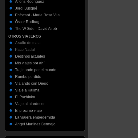
Alfons Rodríguez
Jordi Busqué
Enfocant - Maria Rosa Vila
Òscar Rodbag
The W Side - David Airob
OTROS VIAJEROS
A salto de mata
Paco Nadal
Destinos actuales
Mis viajes por ahí
Trajinando por el mundo
Rumbo perdido
Viajando con Diego
Viaje a Kalima
El Pachinko
Viaje al atardecer
El próximo viaje
La viajera empedernida
Ángel Martínez Bermejo