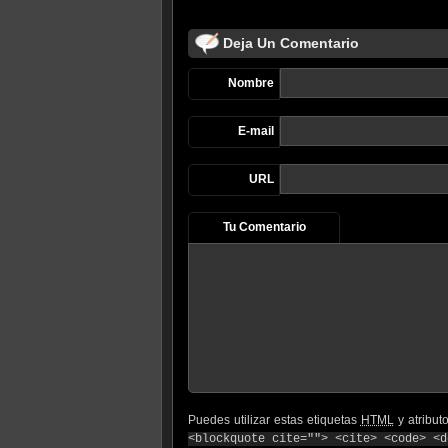
Deja Un Comentario
Nombre
E-mail
URL
Tu Comentario
Puedes utilizar estas etiquetas
HTML
y atribut
<blockquote cite=""> <cite> <code> <d