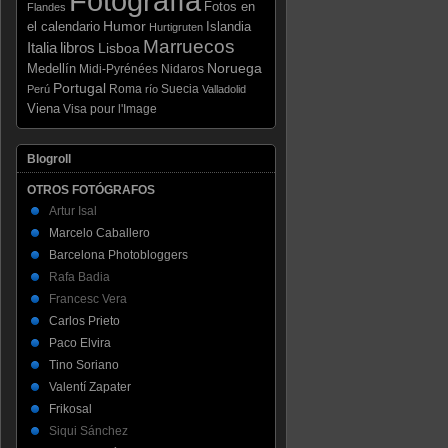
Fotografía
Fotos en
Flandes
Humor
el calendario
Islandia
Hurtigruten
Marruecos
Italia
libros
Lisboa
Noruega
Medellín
Midi-Pyrénées
Nidaros
Portugal
Roma
Suecia
Perú
río
Valladolid
Viena
Visa pour l'Image
Blogroll
OTROS FOTÓGRAFOS
Artur Isal
Marcelo Caballero
Barcelona Photobloggers
Rafa Badia
Francesc Vera
Carlos Prieto
Paco Elvira
Tino Soriano
Valentí Zapater
Frikosal
Siqui Sánchez