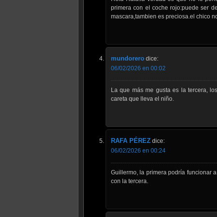
primera con el coche rojo:puede ser de
mascara,tambien es preciosa.el chico nos
mundorero
dice:
06/02/2026 en 00:02
La que más me gusta es la tercera, lo
careta que lleva el niño.
RAFA PÉREZ
dice:
06/02/2026 en 00:24
Guillermo, la primera podría funcionar
con la tercera.