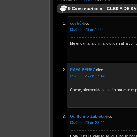
9 Comentarios a “IGLESIA DE S
coché
dice:
05/02/2026 en 17:09
Me encanta la última foto: genial la coinc
RAFA PÉREZ
dice:
05/02/2026 en 17:14
Coché, bienvenida también por este espa
Guillermo Zubieta
dice:
05/02/2026 en 23:44
Hola Rafa.la verdad es que no lo pon