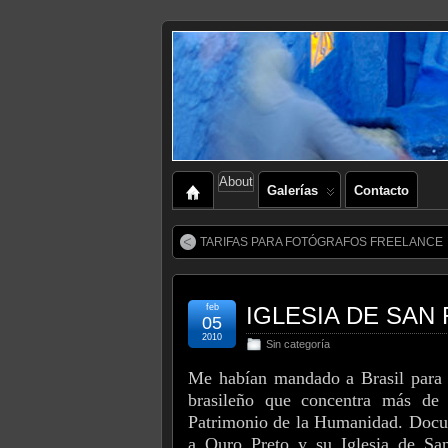
About
Galerías
Contacto
TARIFAS PARA FOTÓGRAFOS FREELANCE
feb
IGLESIA DE SAN
05
2010
Sin categoría
Me habían mandado a Brasil para h
brasileño que concentra más de 
Patrimonio de la Humanidad. Docume
a Ouro Preto y su Iglesia de Sa