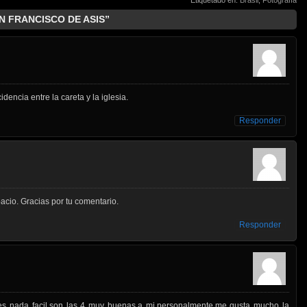
AN FRANCISCO DE ASIS”
idencia entre la careta y la iglesia.
Responder
cio. Gracias por tu comentario.
Responder
es nada facil.son las 4 muy buenas.a mi,personalmente,me gusta mucho la