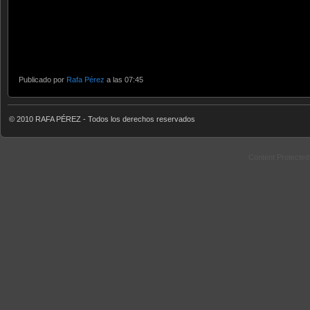
Publicado por
Rafa Pérez
a las 07:45
© 2010 RAFA PÉREZ - Todos los derechos reservados
Content Protecte