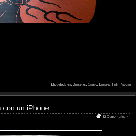
Etiquetado en:
Bruselas
,
Cómic
,
Europa
,
Tintin
,
Valonia
a con un iPhone
32 Comentarios »