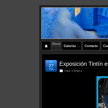
About
Galerías
Contacto
Cu
oct
Exposición Tintín en
27
2011
Viajar a Bélgica