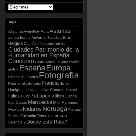
Tags
Asturias
Asia
#AsturiasAyeryHoy
aurora boreal
Auvernia
Brasil
Barcelona
Bélgica
Caja Azul
Cantabria infinita
Ciudades Patrimonio de la
Humanidad en España
Concurso
Costa Blanca
Ecuador
edición
España
Europa
gráfica
Fotografía
Finnmark
Flandes
Francia
Fotos en el calendario
Humor
Israel
Hurtigruten
Islandia
Islas Canarias
Laponia
Italia
libros
La Coruña
Lisboa
Marruecos
Los Cabos
Midi-Pyrénées
Noruega
Nidaros
México
Portugal
Unesco
Tailandia
Suecia
Tenerife
¿Dónde está Rafa?
Valencia