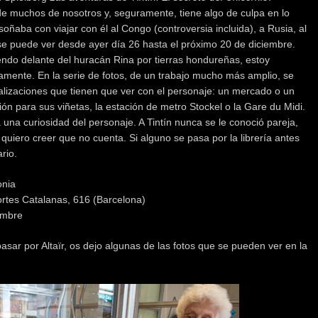
 de muchos de nosotros y, seguramente, tiene algo de culpa en lo
soñaba con viajar con él al Congo (controversia incluida), a Rusia, al
 se puede ver desde ayer día 26 hasta el próximo 20 de diciembre.
iendo delante del huracán Rina por tierras hondureñas, estoy
mamente. En la serie de fotos, de un trabajo mucho más amplio, se
calizaciones que tienen que ver con el personaje: un mercado o un
n para sus viñetas, la estación de metro Stockel o la Gare du Midi.
na curiosidad del personaje. A Tintín nunca se le conoció pareja,
 quiero creer que no cuenta. Si alguno se pasa por la librería antes
rio.
onia
Cortes Catalanas, 616 (Barcelona)
embre
asar por Altaïr, os dejo algunas de las fotos que se pueden ver en la