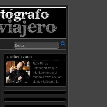
El fotógrafo viajero
Rafa Pérez
Fotoperiodista que
intenta entender el
mundo a través de los
viajes y la fotografía.