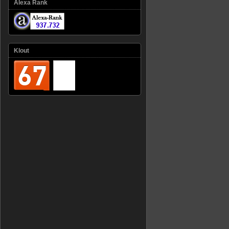
Alexa Rank
Klout