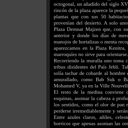
octogonal, un añadido del siglo XV
rincón de la plaza aparece la peque
plantas que con sus 50 habitaci
provenían del desierto. A solo uno
Plaza Demnat Majzen que, con sus
anterior y donde los días de merc
manojos de hortalizas o menta recog
aparezcamos en la Plaza Kenitra, 
marroquíes no sirve para orientarse
Recorriendo la muralla uno toma co
tribus disidentes del País Jebli. Ta
solía tachar de cobarde al hombre 
amurallado, como Bab Suk o Ba
Mohamed V, ya en la Ville Nouvelle,
El resto de la medina conviene de
esquinas, asomar la cabeza a profu
los sentidos, como el olor de pan
perderse irremediablemente y serán 
Entre azules claros, añiles, celes
borricos que apenas asoman las ore