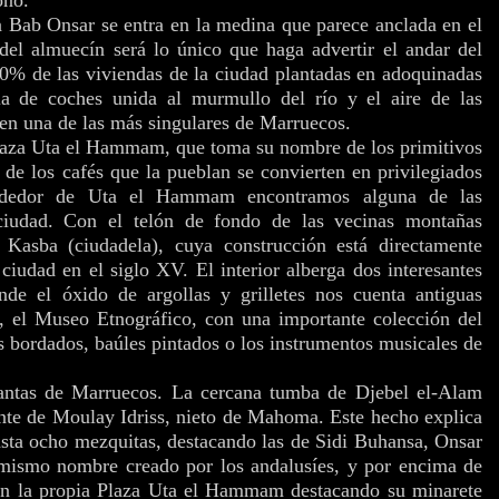
ta Bab Onsar se entra en la medina que parece anclada en el
del almuecín será lo único que haga advertir el andar del
60% de las viviendas de la ciudad plantadas en adoquinadas
ia de coches unida al murmullo del río y el aire de las
en una de las más singulares de Marruecos.
Plaza Uta el Hammam, que toma su nombre de los primitivos
s de los cafés que la pueblan se convierten en privilegiados
rededor de Uta el Hammam encontramos alguna de las
 ciudad. Con el telón de fondo de las vecinas montañas
 Kasba (ciudadela), cuya construcción está directamente
ciudad en el siglo XV. El interior alberga dos interesantes
onde el óxido de argollas y grilletes nos cuenta antiguas
ro, el Museo Etnográfico, con una importante colección del
os bordados, baúles pintados o los instrumentos musicales de
antas de Marruecos. La cercana tumba de Djebel el-Alam
ente de Moulay Idriss, nieto de Mahoma. Este hecho explica
sta ocho mezquitas, destacando las de Sidi Buhansa, Onsar
l mismo nombre creado por los andalusíes, y por encima de
en la propia Plaza Uta el Hammam destacando su minarete