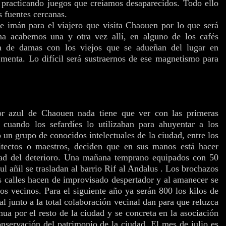
 practicando juegos que creíamos desaparecidos. Todo ello
s fuentes cercanas.
imán para el viajero que visita Chaouen por lo que será
na acabemos una y otra vez allí, en alguno de los cafés
a de damas con los viejos que se adueñan del lugar en
menta. Lo difícil será sustraernos de ese magnetismo para
lor azul de Chaouen nada tiene que ver con las primeras
 cuando los sefardíes lo utilizaban para ahuyentar a los
 un grupo de conocidos intelectuales de la ciudad, entre los
itectos o maestros, deciden que en sus manos está hacer
dad del deterioro. Una mañana temprano equipados con 50
zul añil se trasladan al barrio Rif al Andalus . Los brochazos
us calles hacen de improvisado despertador y al amanecer se
s vecinos. Para el siguiente año ya serán 800 los kilos de
al junto a la total colaboración vecinal dan para que reluzca
inua por el resto de la ciudad y se concreta en la asociación
nservación del patrimonio de la ciudad. El mes de julio es