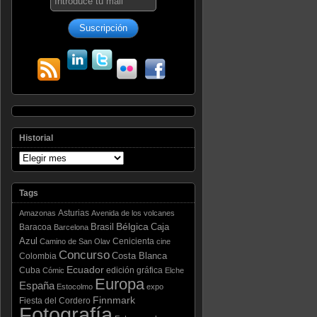
Historial
Tags
Asturias
Amazonas
Avenida de los volcanes
Bélgica
Brasil
Caja
Baracoa
Barcelona
Azul
Cenicienta
Camino de San Olav
cine
Concurso
Costa Blanca
Colombia
Ecuador
Cuba
edición gráfica
Cómic
Elche
Europa
España
Estocolmo
expo
Finnmark
Fiesta del Cordero
Fotografía