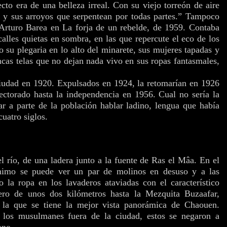
ecto era de una belleza irreal. Con su viejo torreón de aire
as y sus arroyos que serpentean por todas partes.” Tampoco
 Arturo Barea en La forja de un rebelde, de 1959. Contaba
lles quietas en sombra, en las que repercute el eco de los
 su plegaria en lo alto del minarete, sus mujeres tapadas y
ncas telas que no dejan nada vivo en sus ropas fantasmales,
ciudad en 1920. Expulsados en 1924, la retomarían en 1926
ectorado hasta la independencia en 1956. Cual no sería la
ar a parte de la población hablar ladino, lengua que había
cuatro siglos.
l río, de una ladera junto a la fuente de Ras el Mâa. En el
imo se puede ver un par de molinos en desuso y a las
 la ropa en los lavaderos ataviadas con el característico
ero de unos dos kilómetros hasta la Mezquita Buzaafar,
la que se tiene la mejor vista panorámica de Chaouen.
a los musulmanes fuera de la ciudad, estos se negaron a
ono.