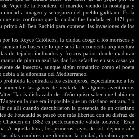
s de Vejer de la Frontera, el marido, viendo la nostalgia y
na ciudad a imagen y semejanza del pueblo gaditano. Es la
 la que nos confirma que la ciudad fue fundada en 1471 por
u primo Ali Ben Rachid para contener las invasiones de los
 por los Reyes Católicos, la ciudad acoge a los moriscos y
sientan las bases de lo que será la reconocida arquitectura
as de tejados inclinados y frescos patios donde maduran
manos de pintura azul las dan los sefardíes en sus casas ya
pelente de insectos, aunque algún romántico como el poeta
ebía a la añoranza del Mediterráneo.
prohibida la entrada a los extranjeros, especialmente a los
a aumentar las ganas de visitarla de algunos aventureros
Walter Harris disfrazado de rifeño quiso saber que había en
Tánger en la que era imposible que un cristiano entrara. Lo
ir de allí cuando descubrieron la presencia de un cristiano
les de Foucauld se paseó con más libertad con su disfraz de
de Chaouen en 1882 es perfectamente válida todavía; “Eran
ba. A aquella hora, los primeros rayos de sol, dejando aún
 las altas cumbres que dominan la ciudad, doraban apenas