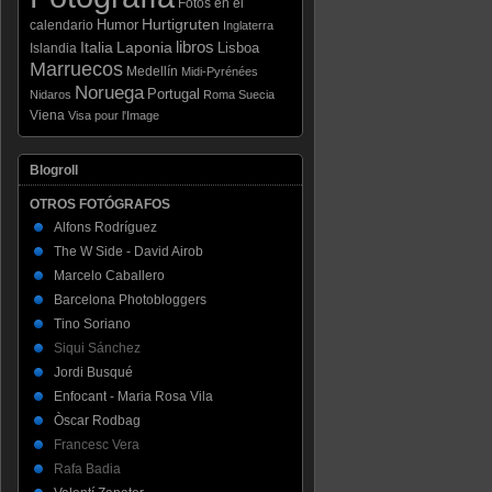
Fotos en el
Hurtigruten
Humor
calendario
Inglaterra
libros
Italia
Laponia
Lisboa
Islandia
Marruecos
Medellín
Midi-Pyrénées
Noruega
Portugal
Nidaros
Roma
Suecia
Viena
Visa pour l'Image
Blogroll
OTROS FOTÓGRAFOS
Alfons Rodríguez
The W Side - David Airob
Marcelo Caballero
Barcelona Photobloggers
Tino Soriano
Siqui Sánchez
Jordi Busqué
Enfocant - Maria Rosa Vila
Òscar Rodbag
Francesc Vera
Rafa Badia