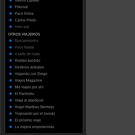
Valentí Zapater
Frikosal
Paco Elvira
Carlos Prieto
Artur Isal
OTROS VIAJEROS
Buscamundos
Paco Nadal
A salto de mata
Rumbo perdido
Destinos actuales
Viajando con Diego
Viajes Magazine
Mis viajes por ahí
El Pachinko
Viaje al atardecer
Ángel Martínez Bermejo
Trajinando por el mundo
El próximo viaje
La viajera empedernida