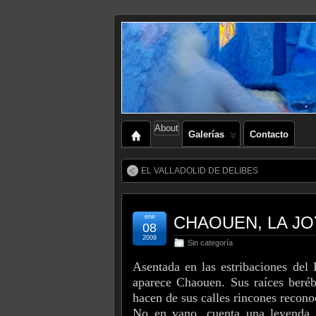
About
Galerías
Contacto
EL VALLADOLID DE DELIBES
ene
CHAOUEN, LA JO
08
2009
Sin categoría
Asentada en las estribaciones del
aparece Chaouen. Sus raíces beréb
hacen de sus calles rincones recon
No en vano, cuenta una leyenda 