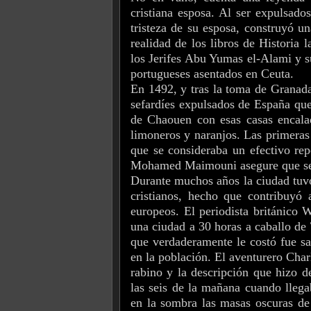
cristiana esposa. Al ser expulsado
tristeza de su esposa, construyó u
realidad de los libros de Historia
los Jerifes Abu Yumas el-Alami y s
portugueses asentados en Ceuta.
En 1492, y tras la toma de Granada
sefardíes expulsados de España que 
de Chaouen con esas casas encalad
limoneros y naranjos. Las primeras 
que se consideraba un efectivo re
Mohamed Maimouni asegure que se d
Durante muchos años la ciudad tuvo 
cristianos, hecho que contribuyó 
europeos. El periodista británico 
una ciudad a 30 horas a caballo de 
que verdaderamente le costó fue sal
en la población. El aventurero Char
rabino y la descripción que hizo 
las seis de la mañana cuando llega
en la sombra las masas oscuras de