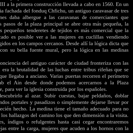
III a la primera construcción llevada a cabo en 1560. En un
ña fachada del fonduq Chfichu, un antiguo caravasar de tres
ones daba albergue a las caravanas de comerciantes que
s pasos de la plaza principal se abre otra más pequeña, la
 pequeños tenderetes de tejidos es más comercial que la
ado es posible ver a las mujeres en cuclillas vendiendo
idos en los campos cercanos. Desde allí la lógica dicta que
con su bella fuente mural, pero la lógica en las medinas
.
nciencia del antiguo carácter de ciudad fronteriza con las
l era la brutalidad de las luchas entre tribus rifeñas que se
que llegaba a anciano. Varias puertas recorren el perímetro
b el Ain desde donde podemos acercarnos a la Plaza
 para ver la iglesia construida por los españoles.
scubrirlo al azar. Subir cuestas, bajar peldaños, doblar
ndos portales y pasadizos o simplemente dejarse llevar por
 recién hecho. La medina tiene el tamaño adecuado para no
los hallazgos del camino los que den dimensión a la visita.
tes, índigos o refulgentes hasta casi cegar encontraremos
jas entre la carga, mujeres que acuden a los hornos con la