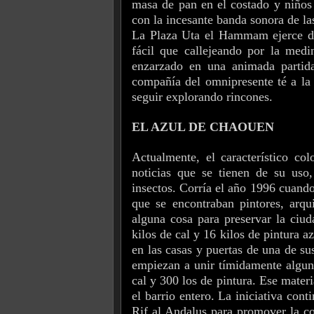
masa de pan en el costado y niños
con la incesante banda sonora de la
La Plaza Uta el Hammam ejerce de 
fácil que callejeando por la medi
enzarzado en una animada partid
compañía del omnipresente té a la 
seguir explorando rincones.
EL AZUL DE CHAOUEN
Actualmente, el característico co
noticias que se tienen de su uso,
insectos. Corría el año 1996 cuando
que se encontraban pintores, arqu
alguna cosa para preservar la ciu
kilos de cal y 16 kilos de pintura a
en las casas y puertas de una de s
empiezan a unir tímidamente alguno
cal y 300 los de pintura. Ese materi
el barrio entero. La iniciativa cont
Rif al Andalus para promover la co