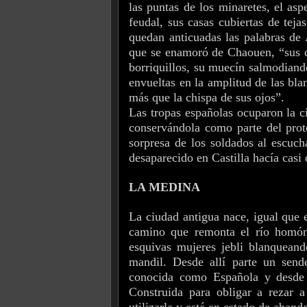
las puntas de los minaretes, el asp
feudal, sus casas cubiertas de tej
quedan anticuadas las palabras de
que se enamoró de Chaouen, “sus ca
borriquillos, su muecín salmodiando
envueltas en la amplitud de las bla
más que la chispa de sus ojos”.
Las tropas españolas ocuparon la 
conservándola como parte del prot
sorpresa de los soldados al escuch
desaparecido en Castilla hacía casi 
LA MEDINA
La ciudad antigua nace, igual que e
camino que remonta el río homón
esquivas mujeres jebli blanqueando
mandil. Desde allí parte un send
conocida como Española y desde 
Construida para obligar a rezar 
utilizarla y está en estado de aband