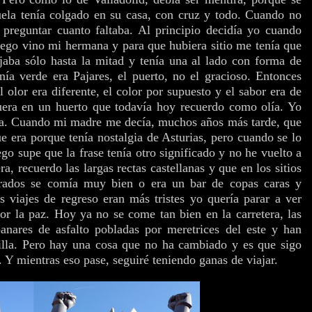
ela tenía colgado en su casa, con cruz y todo. Cuando no
 preguntar cuanto faltaba. Al principio decidía yo cuando
luego vino mi hermana y para que hubiera sitio me tenía que
jaba sólo hasta la mitad y tenía una al lado con forma de
nía verde era Pajares, el puerto, no el gracioso. Entonces
 olor era diferente, el color por supuesto y el sabor era de
uera en un huerto que todavía hoy recuerdo como olía. Yo
era. Cuando mi madre me decía, muchos años más tarde, que
e era porque tenía nostalgia de Asturias, pero cuando se lo
go supe que la frase tenía otro significado y no he vuelto a
a, recuerdo las largas rectas castellanas y que en los sitios
ados se comía muy bien o era un bar de copas caras y
 viajes de regreso eran más tristes yo quería parar a ver
r la paz. Hoy ya no se come tan bien en la carretera, las
anares de asfalto pobladas por meretrices del este y han
tilla. Pero hay una cosa que no ha cambiado y es que sigo
. Y mientras eso pase, seguiré teniendo ganas de viajar.