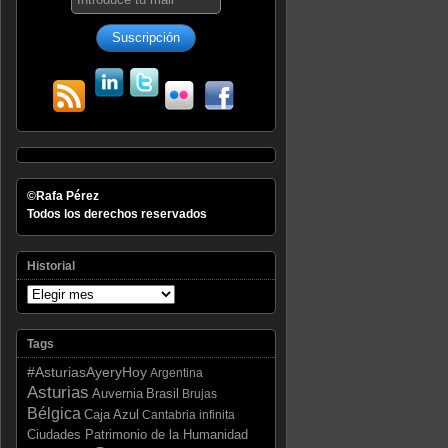
©Rafa Pérez
Todos los derechos reservados
Historial
Tags
#AsturiasAyeryHoy
Argentina
Asturias
Auvernia
Brasil
Brujas
Bélgica
Caja Azul
Cantabria infinita
Ciudades Patrimonio de la Humanidad