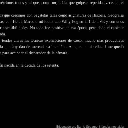
érrimos tonos y al que, como no, había que golpear repetidas veces en el
os que crecimos con bagatelas tales como asignaturas de Historia, Geografía
aulas, con Heidi, Marco o mi idolatrado Willy Fog en la 1 de TVE y con unos
ir sensibilidades. No todo fue positivo en esa época, pero dado el carácter
ada.
 tendré claras las técnicas explicaciones de Coco, mucho más productivas
ncia que hoy dan de merendar a los niños. Aunque una de ellas si me quedó
io para accionar el disparador de la cámara.
n nacida en la década de los setenta.
Etiquetado en:
Barrio Sésamo
,
infancia
,
nostalgia