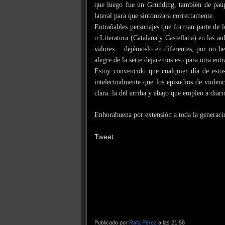
que luego fue un Grunding, también de paup
lateral para que sintonizara correctamente.
Entrañables personajes que forman parte de l
o Literatura (Catalana y Castellana) en las 
valores… dejémoslo en diferentes, por no her
alegre de la serie dejaremos eso para otra entr
Estoy convencido que cualquier día de estos
intelectualmente que los episodios de viole
clara: la del arriba y abajo que empleo a diar
Enhorabuena por extensión a toda la generació
Tweet
Publicado por
Rafa Pérez
a las 21:58