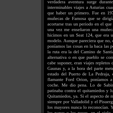
verdadera aventura surge durant
interminables viajes a Asturias cu
que haber un primero. Fue en 1974
muñecas de Famosa que se dirigía
acortarse tras un periodo en el qu
una vez me enseñaron una muñeca. 
hicimos en un Seat 124, que era u
modelo. Aunque pareciera que no, e
poníamos las cosas en la baca las 
la ruta era la del Camino de Santi
alternativa o en que pueblo se co
cabe suponer, eran viajes repletos
Gaunas y, a la hora del parte met
estado del Puerto de La Pedraja,
flamante Ford Orion, poníamos a
coche. Me dio pena. Lo de Sabin
patinaba contra el quitamiedos y l
Quitamiedos, ya. Si el aspecto de 
siempre por Valladolid y el Pisuer
los mayores nunca lo reconocían. Y
los panes y los peces, en el cielo