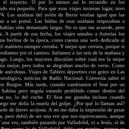
e el trayecto. O por lo menos así lo recuerdo en los
ando era pequeño. Para que esos viajes tuvieran lugar, tuvo
. Las azafatas del avión de Iberia vestían igual que las
n a un portal. Las faldas de esas azafatas empezaban a
e habían sido demasiado largas. No es que me acuerde, pero
A partir de esa fecha, los viajes anuales a Asturias los
na berlina de la época, como cuenta una web dedicada al
l maletero siempre cerraba. Y mejor que cerrara, porque si
perdíamos por el camino. Salíamos a las seis de la mañana y
ago. Luego, los mayores discutían sobre cual era la mejor
mía mejor, pero todos se alegraban mucho de verse. Como
 de anécdotas. Viajes de Tablero deportivo con goles en Las
eorológico, noticias de Radio Nacional. Convenía saber el
 en Burgos. Más tarde, cuando cambiamos el Seat por un
 Sabina pero seguía estando prohibido comer dentro del
a no, lo del coche. El Seat me gustaba incluso cuando
uego me dolía la muela del golpe. ¿Por qué lo llaman así?
mole de hierro acojona. A mi me daba la impresión de pasar
ga, pero debió de ser una vez que nos equivocamos, aunque
 una vez, también pasando por Valladolid, vi a Jesús, el de
. Pero como lo de Valladolid, debía ser mentira, porque se