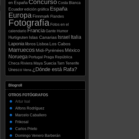
Concurso
en España
Costa Blanca
España
Ecuador
edición gráfica
Europa
Finnmark
Flandes
Fotografía
Fotos en el
Francia
calendario
Gante
Humor
Israel
Italia
Hurtigruten
Islas Canarias
Laponia
libros
Los Cabos
Lisboa
Marruecos
México
Midi-Pyrénées
Noruega
Portugal
Praga
República
Suecia
Checa
Riviera Maya
Tarn
Tenerife
¿Dónde está Rafa?
Unesco
Viena
Blogroll
OTROS FOTÓGRAFOS
Artur Isal
Alfons Rodríguez
Marcelo Caballero
Frikosal
Carlos Prieto
Domingo Venero Barberán