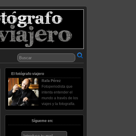
El fotógrafo viajero
Rafa Pérez
Fotoperiodista que
intenta entender el
mundo a través de los
viajes y la fotografía.
Sígueme en: