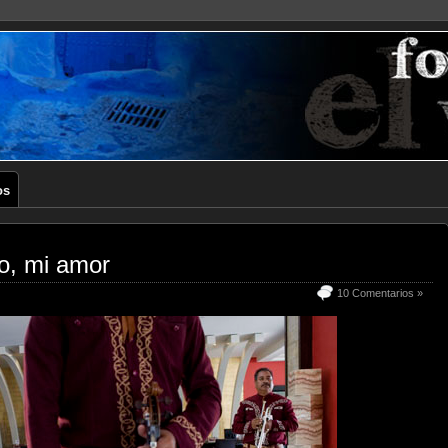
os
o, mi amor
10 Comentarios »