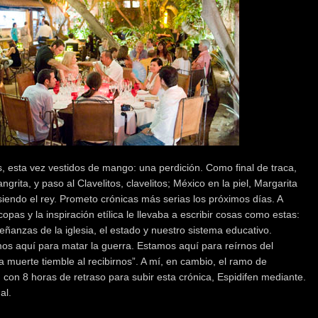
, esta vez vestidos de mango: una perdición. Como final de traca,
ngrita, y paso al Clavelitos, clavelitos; México en la piel, Margarita
iendo el rey. Prometo crónicas más serias los próximos días. A
pas y la inspiración etílica le llevaba a escribir cosas como estas:
anzas de la iglesia, el estado y nuestro sistema educativo.
s aquí para matar la guerra. Estamos aquí para reírnos del
la muerte tiemble al recibirnos”. A mí, en cambio, el ramo de
con 8 horas de retraso para subir esta crónica, Espidifen mediante.
al.