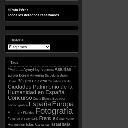
©Rafa Pérez
Todos los derechos reservados
Historial
Tags
Asturias
#AsturiasAyeryHoy
Argentina
aurora boreal
Auvernia
Brasil
Barcelona
Bélgica
Caja Azul
Brujas
Cantabria infinita
Ciudades Patrimonio de la
Humanidad en España
Concurso
Ecuador
Costa Blanca
España
Europa
edición gráfica
Fotografía
Finnmark
Flandes
Francia
Fotos en el calendario
Gante
Humor
Israel
Italia
Islas Canarias
Hurtigruten