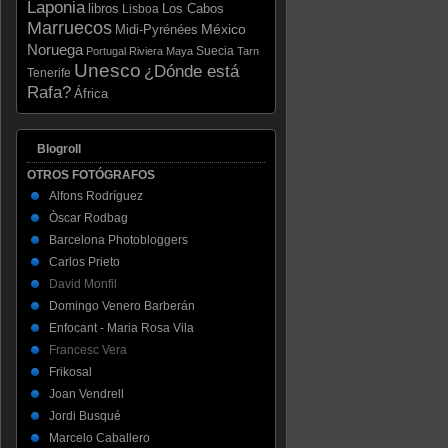
Laponia
libros
Los Cabos
Lisboa
Marruecos
México
Midi-Pyrénées
Noruega
Suecia
Portugal
Riviera Maya
Tarn
Unesco
¿Dónde está
Tenerife
Rafa?
África
Blogroll
OTROS FOTÓGRAFOS
Alfons Rodríguez
Òscar Rodbag
Barcelona Photobloggers
Carlos Prieto
David Monfil
Domingo Venero Barberán
Enfocant - Maria Rosa Vila
Francesc Vera
Frikosal
Joan Vendrell
Jordi Busqué
Marcelo Caballero