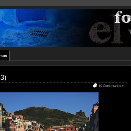
rsos
 3)
10 Comentarios »