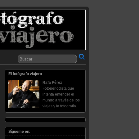
El fotógrafo viajero
Rafa Pérez
Fotoperiodista que
intenta entender el
mundo a través de los
viajes y la fotografía.
Sígueme en: