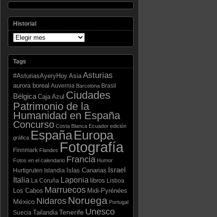
Historial
Tags
Asturias
Asia
#AsturiasAyeryHoy
aurora boreal
Auvernia
Brasil
Barcelona
Ciudades
Bélgica
Caja Azul
Patrimonio de la
Humanidad en España
Concurso
Costa Blanca
Ecuador
edición
España
Europa
gráfica
Fotografía
Finnmark
Flandes
Francia
Fotos en el calendario
Humor
Israel
Islas Canarias
Hurtigruten
Islandia
Laponia
Italia
libros
La Coruña
Lisboa
Marruecos
Los Cabos
Midi-Pyrénées
Noruega
Nidaros
México
Portugal
Unesco
Tenerife
Tailandia
Suecia