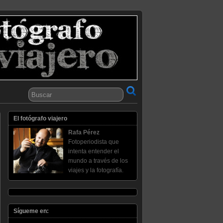
El fotógrafo viajero
Rafa Pérez
Fotoperiodista que
intenta entender el
mundo a través de los
viajes y la fotografía.
Sígueme en: