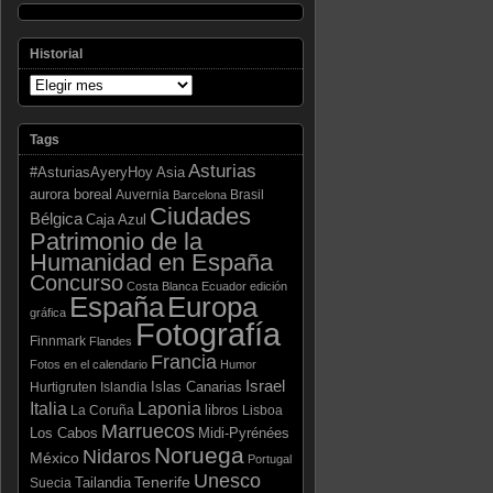
Historial
Tags
Asturias
Asia
#AsturiasAyeryHoy
aurora boreal
Auvernia
Brasil
Barcelona
Ciudades
Bélgica
Caja Azul
Patrimonio de la
Humanidad en España
Concurso
Costa Blanca
Ecuador
edición
España
Europa
gráfica
Fotografía
Finnmark
Flandes
Francia
Fotos en el calendario
Humor
Israel
Islas Canarias
Hurtigruten
Islandia
Laponia
Italia
libros
La Coruña
Lisboa
Marruecos
Los Cabos
Midi-Pyrénées
Noruega
Nidaros
México
Portugal
Unesco
Tenerife
Tailandia
Suecia