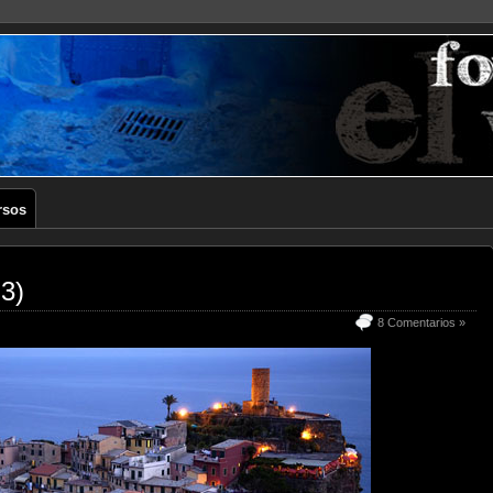
rsos
 3)
8 Comentarios »