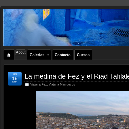
About
Galerías
Contacto
Cursos
ago
La medina de Fez y el Riad Tafilal
18
2011
Viajar a Fez
,
Viajar a Marruecos