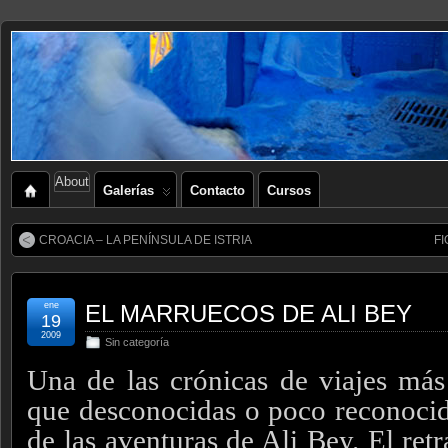
About
Galerías
Contacto
Cursos
CROACIA – LA PENÍNSULA DE ISTRIA
F
ene
EL MARRUECOS DE ALI BEY
19
2009
Sin categoría
Una de las crónicas de viajes más 
que desconocidas o poco reconocida
de las aventuras de Ali Bey. El ret