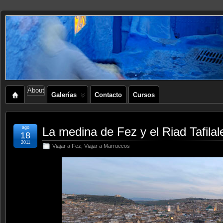
About
Galerías
Contacto
Cursos
ago
La medina de Fez y el Riad Tafilal
18
2011
Viajar a Fez
,
Viajar a Marruecos