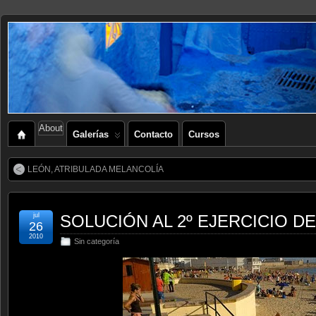
About
Galerías
Contacto
Cursos
LEÓN, ATRIBULADA MELANCOLÍA
jul
SOLUCIÓN AL 2º EJERCICIO D
26
2010
Sin categoría