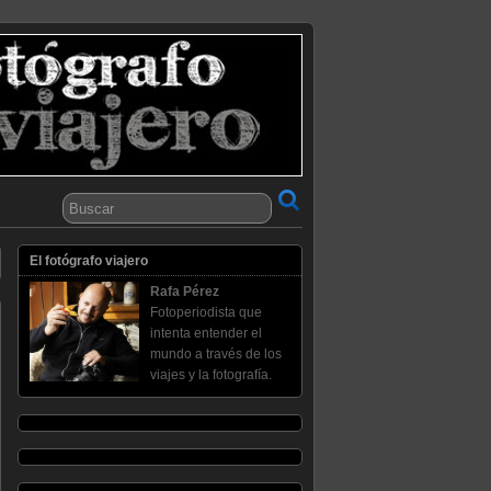
El fotógrafo viajero
Rafa Pérez
Fotoperiodista que
intenta entender el
mundo a través de los
viajes y la fotografía.