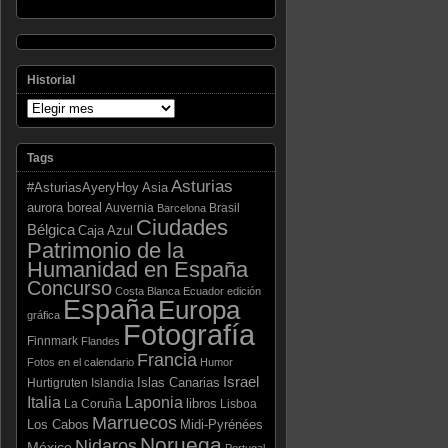
Historial
Tags
Asturias
Asia
#AsturiasAyeryHoy
aurora boreal
Auvernia
Brasil
Barcelona
Ciudades
Bélgica
Caja Azul
Patrimonio de la
Humanidad en España
Concurso
Costa Blanca
Ecuador
edición
España
Europa
gráfica
Fotografía
Finnmark
Flandes
Francia
Fotos en el calendario
Humor
Israel
Islas Canarias
Hurtigruten
Islandia
Laponia
Italia
libros
La Coruña
Lisboa
Marruecos
Los Cabos
Midi-Pyrénées
Noruega
Nidaros
México
Portugal