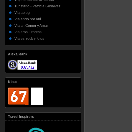
Turistario - Patricia Gosálvez
Viajablog
Viajando por ahí
Viajar, Comer y Amar
Viajeros Express
Viajes, rock y fotos
Alexa Rank
Klout
Travel Inspirers