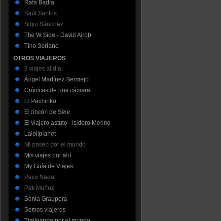
Rafa Badia
Saúl Santos
Siqui Sánchez
The W Side - David Airob
Tino Soriano
OTROS VIAJEROS
3 viajes al día
Ángel Martínez Bermejo
Crónicas de una cámara
El Pachinko
El rincón de Sele
El viajero astuto - Isidoro Merino
Laloliplanet
Mi paseo por el mundo
Mis viajes por ahí
My Guía de Viajes
Paco Nadal
Pak Muñoz
Sònia Graupera
Somos viajeros
Trajinando por el mundo