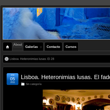
About
Galerías
Contacto
Cursos
Lisboa. Heteronimias lusas. El 28
ene
Lisboa. Heteronimias lusas. El fad
05
2011
Sin categoría