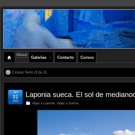
About
Galerías
Contacto
Cursos
Cinque Terre (3 de 3)
ago
Laponia sueca. El sol de medianoc
31
2011
Viajar a Laponia
,
Viajar a Suecia