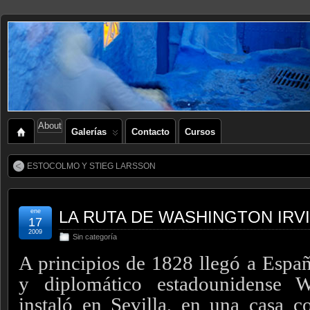
About
Galerías
Contacto
Cursos
ESTOCOLMO Y STIEG LARSSON
ene
LA RUTA DE WASHINGTON IRV
17
2009
Sin categoría
A principios de 1828 llegó a Españ
y diplomático estadounidense W
instaló en Sevilla, en una casa c