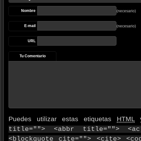
Nombre
(necesario)
E-mail
(necesario)
URL
Tu Comentario
Puedes utilizar estas etiquetas
HTML
y
title=""> <abbr title=""> <ac
<blockquote cite=""> <cite> <co