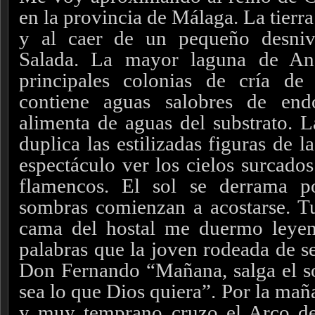
en la provincia de Málaga. La tierr
y al caer de un pequeño desniv
Salada. La mayor laguna de An
principales colonias de cría d
contiene aguas salobres de end
alimenta de aguas del substrato. La
duplica las estilizadas figuras de 
espectáculo ver los cielos surcado
flamencos.
El sol se derrama po
sombras comienzan a acostarse. T
cama del hostal me duermo leye
palabras que la joven rodeada de se
Don Fernando “Mañana, salga el s
sea lo que Dios quiera”. Por la mañ
y m
uy temprano cruzo el Arco de