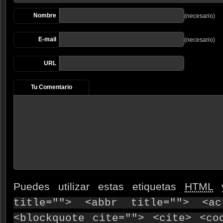
Nombre
(necesario)
E-mail
(necesario)
URL
Tu Comentario
Puedes utilizar estas etiquetas
HTML
y
title=""> <abbr title=""> <ac
<blockquote cite=""> <cite> <co