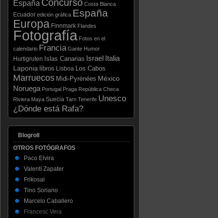
Concurso
España
Costa Blanca
España
Ecuador
edición gráfica
Europa
Finnmark
Flandes
Fotografía
Fotos en el
Francia
calendario
Gante
Humor
Israel
Italia
Hurtigruten
Islas Canarias
Laponia
libros
Los Cabos
Lisboa
Marruecos
México
Midi-Pyrénées
Noruega
Portugal
Praga
República Checa
Unesco
Suecia
Riviera Maya
Tarn
Tenerife
¿Dónde está Rafa?
Blogroll
OTROS FOTÓGRAFOS
Paco Elvira
Valentí Zapater
Frikosal
Tino Soriano
Marcelo Caballero
Francesc Vera