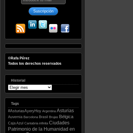
©Rafa Pérez
Todos los derechos reservados
Historial
Tags
Asturias
#AsturiasAyeryHoy
Argentina
Bélgica
Auvernia
Brasil
Barcelona
Brujas
Ciudades
Caja Azul
Cantabria infinita
Patrimonio de la Humanidad en