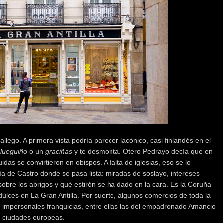
llego. A primera vista podría parecer lacónico, casi finlandés en el
a
lueguiño
o un
graciñas
y te desmonta. Otero Pedrayo decía que en
ruidas se convirtieron en obispos. A falta de iglesias, eso se lo
lía de Castro donde se pasa lista: miradas de soslayo, intereses
sobre los abrigos y qué estirón se ha dado en la cara. Es la Coruña
 dulces en La Gran Antilla. Por suerte, algunos comercios de toda la
s impersonales franquicias, entre ellas las del empadronado Amancio
as ciudades europeas.