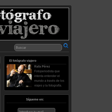
El fotógrafo viajero
Rafa Pérez
Fotoperiodista que
intenta entender el
mundo a través de los
viajes y la fotografía.
Sígueme en: