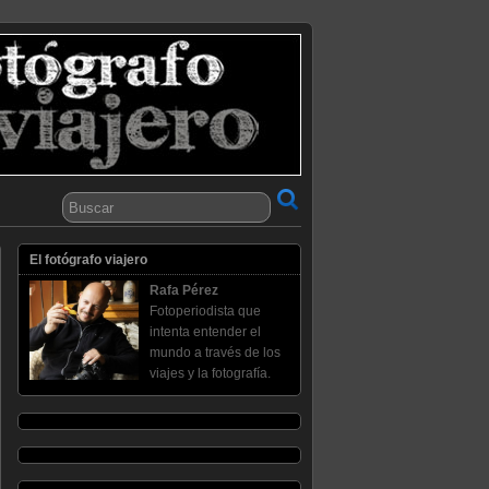
El fotógrafo viajero
Rafa Pérez
Fotoperiodista que
intenta entender el
mundo a través de los
viajes y la fotografía.