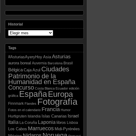
Historial
Tags
Asturias
Asia
#AsturiasAyeryHoy
aurora boreal
Auvernia
Brasil
Barcelona
Ciudades
Bélgica
Caja Azul
Patrimonio de la
Humanidad en España
Concurso
Costa Blanca
Ecuador
edición
España
Europa
gráfica
Fotografía
Finnmark
Flandes
Francia
Fotos en el calendario
Humor
Israel
Islas Canarias
Hurtigruten
Islandia
Laponia
Italia
libros
La Coruña
Lisboa
Marruecos
Los Cabos
Midi-Pyrénées
Noruega
Nidaros
México
Portugal