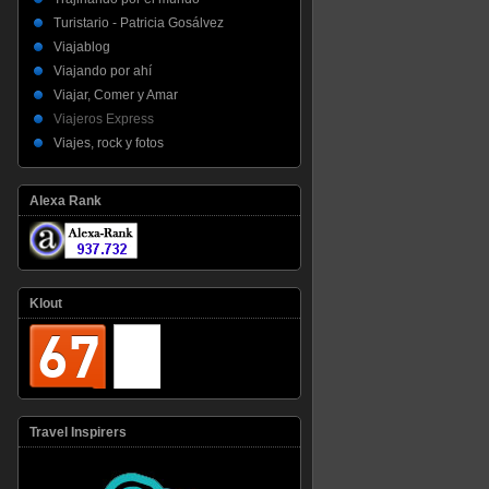
Turistario - Patricia Gosálvez
Viajablog
Viajando por ahí
Viajar, Comer y Amar
Viajeros Express
Viajes, rock y fotos
Alexa Rank
Klout
Travel Inspirers