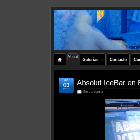
About
Galerías
Contacto
Cu
dic
Absolut IceBar en
03
2010
Sin categoría