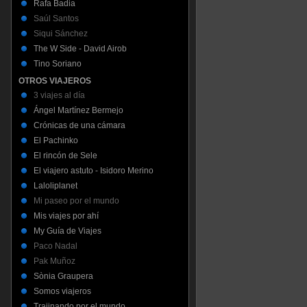
Rafa Badia
Saúl Santos
Siqui Sánchez
The W Side - David Airob
Tino Soriano
OTROS VIAJEROS
3 viajes al día
Ángel Martínez Bermejo
Crónicas de una cámara
El Pachinko
El rincón de Sele
El viajero astuto - Isidoro Merino
Laloliplanet
Mi paseo por el mundo
Mis viajes por ahí
My Guía de Viajes
Paco Nadal
Pak Muñoz
Sònia Graupera
Somos viajeros
Trajinando por el mundo