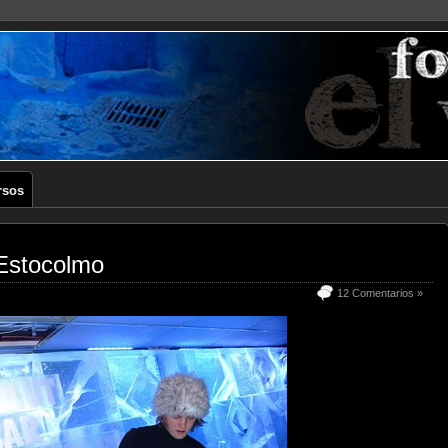
rsos
 Estocolmo
12 Comentarios »