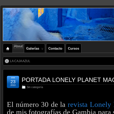
About
Galerías
Contacto
Cursos
LA CAJA AZUL
ene
PORTADA LONELY PLANET MA
23
2010
Sin categoría
El número 30 de la
revista Lonely 
de mis fotografías de Gambia para s