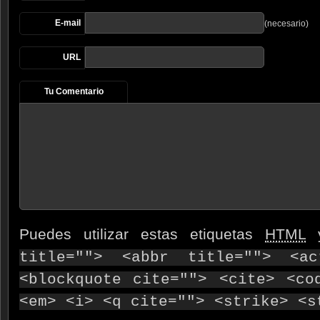
E-mail
(necesario)
URL
Tu Comentario
Puedes utilizar estas etiquetas
HTML
y
title=""> <abbr title=""> <ac
<blockquote cite=""> <cite> <co
<em> <i> <q cite=""> <strike> <s