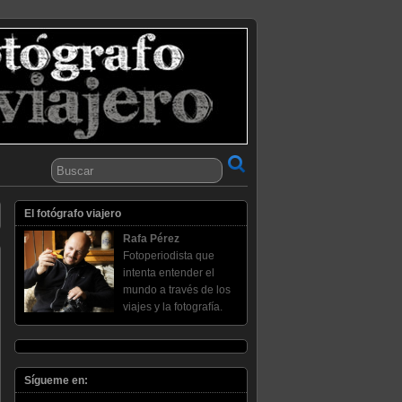
El fotógrafo viajero
Rafa Pérez
Fotoperiodista que
intenta entender el
mundo a través de los
viajes y la fotografía.
Sígueme en: