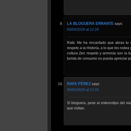
LA BLOGUERA ERRANTE
says:
09/04/2026 at 12:29
Rafa: Me ha encantado que abras tu r
respeto a la Historia, a lo que les rodea
cultura Zen respeto y armonía son la b
turista de consumo no pueda apreciar por
RAFA PÉREZ
says:
09/04/2026 at 12:45
Sí bloguera, pese al esteorotipo del vi
que visitan.