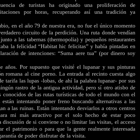
luencia de turistas ha originado una proliferación de
bitaciones por horas, recuperando así una tradición ya
ubio, en el año 79 de nuestra era, no fue el único momento
verdadero circuito de la perdición. Una ruta donde vendían
unto a las tabernas (thermopolia) y pequeños restaurantes
ba la felicidad “Habitat hic felicitas” y había pintadas en
laración de intenciones: “Suma aere tua” (por dinero soy
años. Por supuesto que visité el lupanar y sus pinturas
ión romana al cine porno. La entrada al recinto cuesta algo
 tarifa las lupas -lobas, de ahí la palabra lupanar- por sus
ningún rastro de la antigua actividad, pero sí otro atisbo de
s conocidos de las rutas turísticas de todo el mundo con el
 están intentando poner freno buscando alternativas a las
an a las ruinas. Están intentando desviarlos a otros centros
ara mi más atractivo por el solo hecho de estar poco
discusión de si conviene o no limitar las visitas, el acceso
var el patrimonio o para que la gente realmente interesada
rantía de poder disfrutar de la visita.