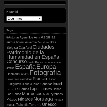
Historial
Tags
Asturias
Asia
#AsturiasAyeryHoy
aurora boreal
Auvernia
Brasil
Barcelona
Ciudades
Bélgica
Caja Azul
Patrimonio de la
Humanidad en España
Concurso
Costa Blanca
Ecuador
edición
España
Europa
gráfica
Fotografía
Finnmark
Flandes
Francia
Fotos en el calendario
Humor
Israel
Islas Canarias
Hurtigruten
Islandia
Laponia
Italia
libros
La Coruña
Lisboa
Marruecos
Los Cabos
Midi-Pyrénées
Noruega
Nidaros
México
Portugal
Unesco
Tenerife
Tailandia
Suecia