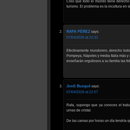
Creo que todo el mundo tiene derecho 
turismo. El problema es la incultura en 
RAFA PÉREZ
says:
07/04/2026 at 22:32
Efectivamente mundorero, derecho todo 
Pompeya, Nápoles y media Italia más y a
enseñarán orgullosos a su familia las foto
Jordi Busqué
says:
07/04/2026 at 22:57
Rafa, supongo que ya conoces el traba
urnas de cristal.
De las camas por horas un día tendría 