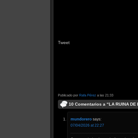
Tweet
Publicado por
Rafa Pérez
a las 21:33
10 Comentarios a “LA RUINA D
mundorero
says:
07/04/2026 at 22:27