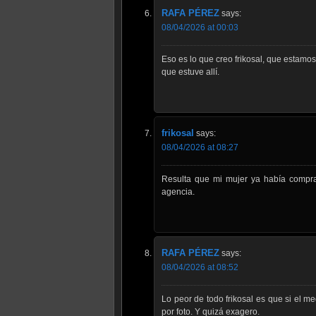
RAFA PÉREZ
says:
08/04/2026 at 00:03
Eso es lo que creo frikosal, que estamo
que estuve allí.
frikosal
says:
08/04/2026 at 08:27
Resulta que mi mujer ya había comprad
agencia.
RAFA PÉREZ
says:
08/04/2026 at 08:52
Lo peor de todo frikosal es que si el 
por foto. Y quizá exagero.