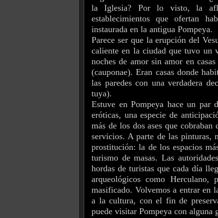
la Iglesia? Por lo visto, la af
establecimientos que ofertan ha
instaurada en la antigua Pompeya.
Parece ser que la erupción del Ves
caliente en la ciudad que tuvo un 
noches de amor sin amor en casas j
(cauponae). Eran casas donde habita
las paredes con una verdadera dec
tuya).
Estuve en Pompeya hace un par de 
eróticas, una especie de anticipac
más de los dos ases que cobraban de
servicios. A parte de las pinturas, 
prostitución: la de los espacios má
turismo de masas. Las autoridades
hordas de turistas que cada día lleg
arqueológicos como Herculano, p
masificado. Volvemos a entrar en la 
a la cultura, con el fin de preser
puede visitar Pompeya con alguna ga