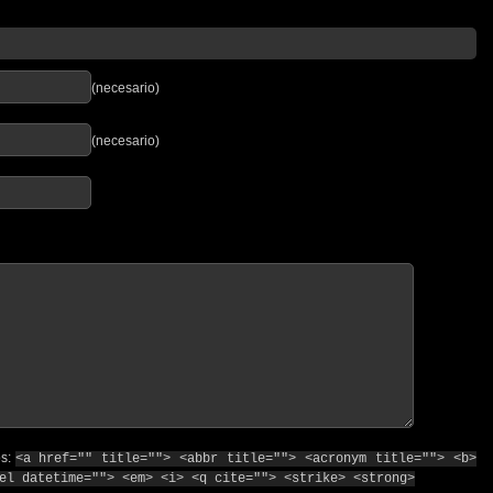
(necesario)
(necesario)
os:
<a href="" title=""> <abbr title=""> <acronym title=""> <b>
el datetime=""> <em> <i> <q cite=""> <strike> <strong>