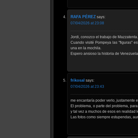
RAFA PÉREZ
says:
07/04/2026 at 23:08
Jordi, conozco el trabajo de Mazzatenta.
Cuando visité Pompeya las "figuras" es
una en la mochila.
Espero ansioso la historia de Venezuela
frikosal
says:
07/04/2026 at 23:43
me encantaría poder verlo, justamente e
El problema, o parte del problema, para
y tal vez a muchos de esos en realidad l
Las fotos como siempre estupendas, aun