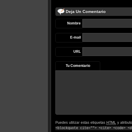
Deja Un Comentario
Nombre
E-mail
URL
Tu Comentario
Puedes utilizar estas etiquetas
HTML
y atribut
<blockquote cite=""> <cite> <code> <d