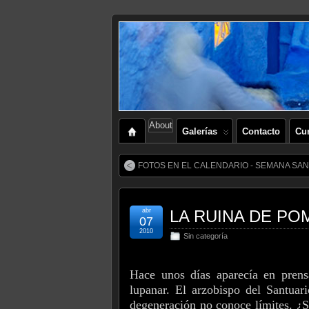
About
Galerías
Contacto
Cu
FOTOS EN EL CALENDARIO - SEMANA SAN
abr
LA RUINA DE PO
07
2010
Sin categoría
Hace unos días aparecía en prens
lupanar. El arzobispo del Santua
degeneración no conoce límites. ¿Se