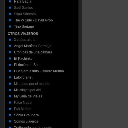
Rafa Badia
Saúl Santos
Siqui Sánchez
The W Side - David Airob
Tino Soriano
OTROS VIAJEROS
3 viajes al día
Ángel Martínez Bermejo
Crónicas de una cámara
El Pachinko
El rincón de Sele
El viajero astuto - Isidoro Merino
Laloliplanet
Mi paseo por el mundo
Mis viajes por ahí
My Guía de Viajes
Paco Nadal
Pak Muñoz
Sònia Graupera
Somos viajeros
Trajinando por el mundo