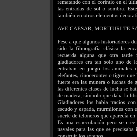
rematando con el corintio en el últ
las entradas de sol o sombra. Este 
también en otros elementos decorati
AVE CAESAR, MORITURI TE 
Pese a que algunos historiadores d
sido la filmografía clásica la en
recuerda alguna que otra tarde
gladiadores era tan solo uno de lo
entraban en juego los animales c
elefantes, rinocerontes o tigres que
fuerte era las munera o luchas de g
las diferentes clases de lucha se ba
de madera, símbolo que daba la libe
Gladiadores los había tracios con
escudo y espada, murmilones con el
suerte de teloneros que aparecía en
Es una especulación pero se cree 
navales para las que se precisaba 
construir los sótanos.