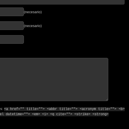
(necesario)
(necesario)
os:
<a href="" title=""> <abbr title=""> <acronym title=""> <b>
el datetime=""> <em> <i> <q cite=""> <strike> <strong>