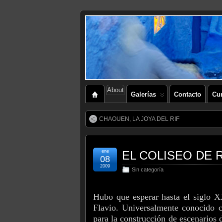
About
Galerías
Contacto
Cu
CHAOUEN, LA JOYA DEL RIF
ene
EL COLISEO DE
08
2009
Sin categoría
Hubo que esperar hasta el siglo XX
Flavio. Universalmente conocido
para la construcción de escenarios 