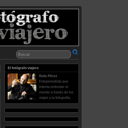
El fotógrafo viajero
Rafa Pérez
Fotoperiodista que
intenta entender el
mundo a través de los
viajes y la fotografía.