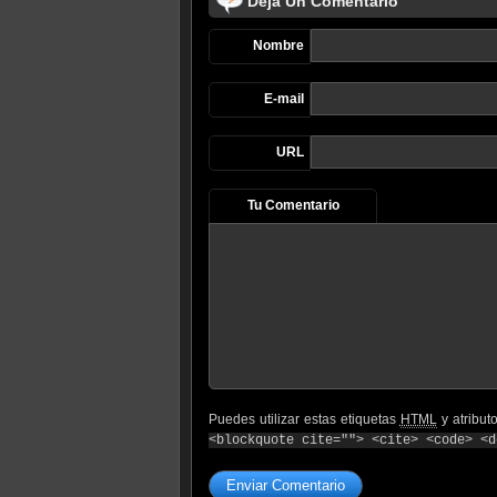
Deja Un Comentario
Nombre
E-mail
URL
Tu Comentario
Puedes utilizar estas etiquetas
HTML
y atribut
<blockquote cite=""> <cite> <code> <d