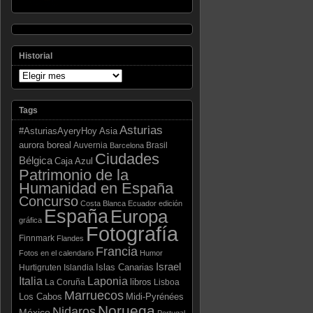
Historial
Tags
Asturias
Asia
#AsturiasAyeryHoy
aurora boreal
Auvernia
Brasil
Barcelona
Ciudades
Bélgica
Caja Azul
Patrimonio de la
Humanidad en España
Concurso
Costa Blanca
Ecuador
edición
España
Europa
gráfica
Fotografía
Finnmark
Flandes
Francia
Fotos en el calendario
Humor
Israel
Islas Canarias
Hurtigruten
Islandia
Laponia
Italia
libros
La Coruña
Lisboa
Marruecos
Los Cabos
Midi-Pyrénées
Noruega
Nidaros
México
Portugal