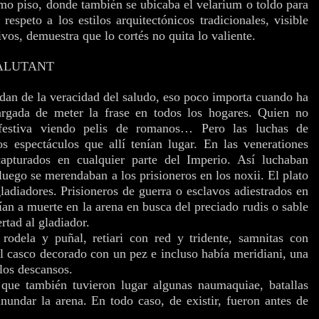
imo piso, donde también se ubicaba el velarium o toldo para
respeto a los estilos arquitectónicos tradicionales, visible
vos, demuestra que lo cortés no quita lo valiente.
SALUTANT
udan de la veracidad del saludo, eso poco importa cuando ha
cargada de meter la frase en todos los hogares. Quien no
 festiva viendo pelis de romanos… Pero las luchas de
s espectáculos que allí tenían lugar. En las venerationes
apturados en cualquier parte del Imperio. Así luchaban
 luego se merendaban a los prisioneros en los noxii. El plato
ladiadores. Prisioneros de guerra o esclavos adiestrados en
tían a muerte en la arena en busca del preciado rudis o sable
rtad al gladiador.
 rodela y puñal, retiari con red y tridente, samnitas con
 casco decorado con un pez e incluso había meridiani, una
 los descansos.
que también tuvieron lugar algunas naumaquiae, batallas
inundar la arena. En todo caso, de existir, fueron antes de