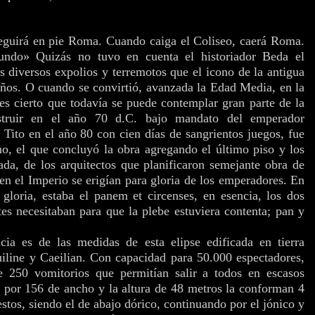
seguirá en pie Roma. Cuando caiga el Coliseo, caerá Roma.
ndo» Quizás no tuvo en cuenta el historiador Beda el
os diversos expolios y terremotos que el icono de la antigua
años. O cuando se convirtió, avanzada la Edad Media, en la
es cierto que todavía se puede contemplar gran parte de la
struir en el año 70 d.C. bajo mandato del emperador
 Tito en el año 80 con cien días de sangrientos juegos, fue
o, el que concluyó la obra agregando el último piso y los
da, de los arquitectos que planificaron semejante obra de
 en el Imperio se erigían para gloria de los emperadores. En
gloria, estaba el panem et circenses, en esencia, los dos
tes necesitaban para que la plebe estuviera contenta; pan y
ia es de las medidas de esta elipse edificada en tierra
uiline y Caeilian. Con capacidad para 50.000 espectadores,
 250 vomitorios que permitían salir a todos en escasos
 por 156 de ancho y la altura de 48 metros la conforman 4
stos, siendo el de abajo dórico, continuando por el jónico y