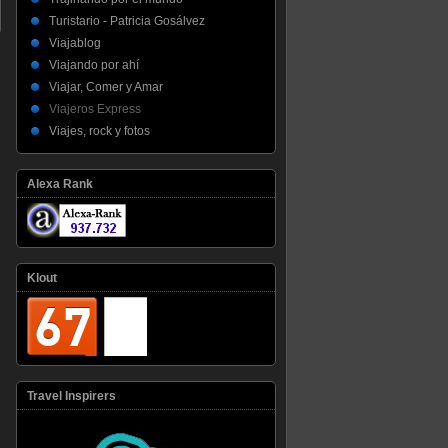
Turistario - Patricia Gosálvez
Viajablog
Viajando por ahí
Viajar, Comer y Amar
Viajeros Express
Viajes, rock y fotos
Alexa Rank
Klout
Travel Inspirers