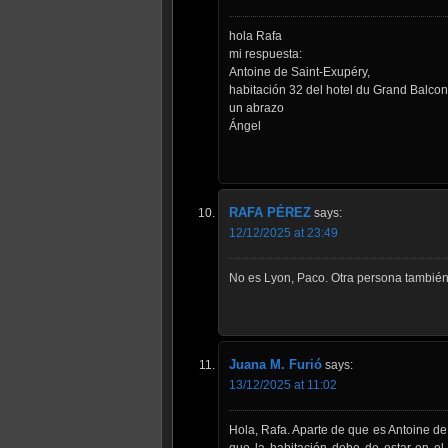
hola Rafa
mi respuesta:
Antoine de Saint-Exupéry,
habitación 32 del hotel du Grand Balcon
un abrazo
Ángel
RAFA PÉREZ
says:
12/12/2025 at 23:49
No es Lyon, Paco. Otra persona también l
Juana M. Furió
says:
13/12/2025 at 11:02
Hola, Rafa. Aparte de que es Antoine d
que la habitación debe de estar en e