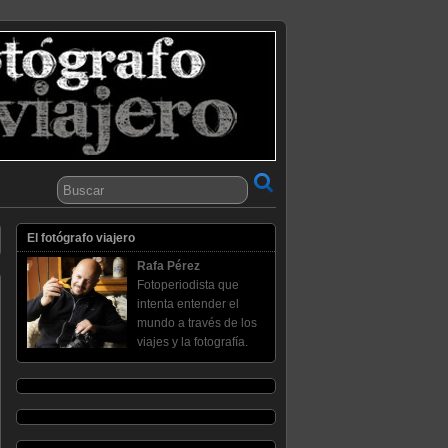
El fotógrafo viajero
Rafa Pérez
Fotoperiodista que
intenta entender el
mundo a través de los
viajes y la fotografía.