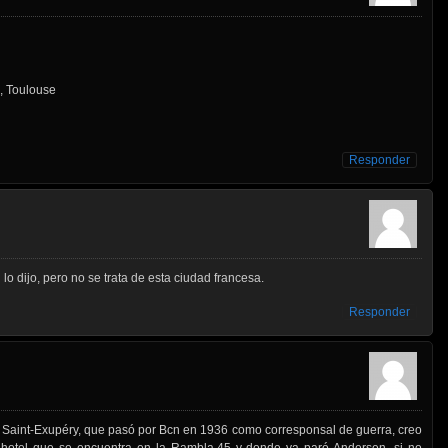
, Toulouse
Responder
o dijo, pero no se trata de esta ciudad francesa.
Responder
e Saint-Exupéry, que pasó por Bcn en 1936 como corresponsal de guerra, creo
l hotel que se encuentra en la Rambla,45 y donde ya paró Andersen, si no