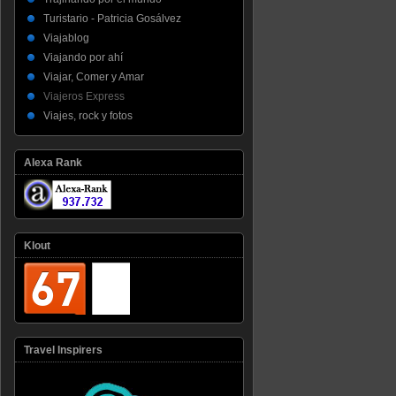
Turistario - Patricia Gosálvez
Viajablog
Viajando por ahí
Viajar, Comer y Amar
Viajeros Express
Viajes, rock y fotos
Alexa Rank
Klout
Travel Inspirers