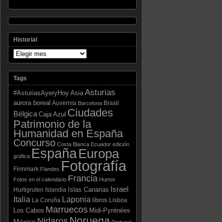
Historial
Tags
Asturias
Asia
#AsturiasAyeryHoy
aurora boreal
Auvernia
Brasil
Barcelona
Ciudades
Bélgica
Caja Azul
Patrimonio de la
Humanidad en España
Concurso
Costa Blanca
Ecuador
edición
España
Europa
gráfica
Fotografía
Finnmark
Flandes
Francia
Fotos en el calendario
Humor
Israel
Islas Canarias
Hurtigruten
Islandia
Laponia
Italia
libros
La Coruña
Lisboa
Marruecos
Los Cabos
Midi-Pyrénées
Noruega
Nidaros
México
Portugal