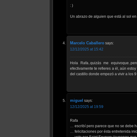
: )
Un abrazo de alguien que está al sol en 
Marcelo Caballero
says:
12/12/2025 at 15:42
Hola Rafa..quizás me equivoque..pe
efectivamente te refieres a él, aún est
del castillo donde empezó a vivir a los 
miguel
says:
12/12/2025 at 19:59
Rafa
… escribí pero parece que no se debe h
… felicitaciones por ésta entretenida inici
… voto por Saint Exupery (supongo que 