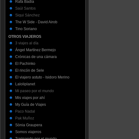
Rafa Badia
Saúl Santos
Siqui Sánchez
The W Side - David Airob
Tino Soriano
OTROS VIAJEROS
3 viajes al día
Ángel Martínez Bermejo
Crónicas de una cámara
El Pachinko
El rincón de Sele
El viajero astuto - Isidoro Merino
Laloliplanet
Mi paseo por el mundo
Mis viajes por ahí
My Guía de Viajes
Paco Nadal
Pak Muñoz
Sònia Graupera
Somos viajeros
Trajinando por el mundo