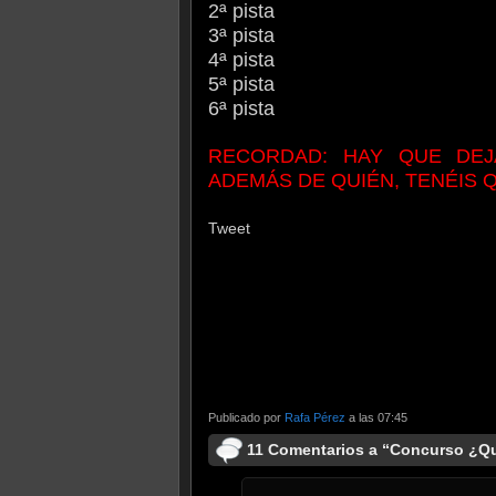
2ª pista
3ª pista
4ª pista
5ª pista
6ª pista
RECORDAD: HAY QUE DEJ
ADEMÁS DE QUIÉN, TENÉIS
Tweet
Publicado por
Rafa Pérez
a las 07:45
11 Comentarios a “Concurso ¿Qu