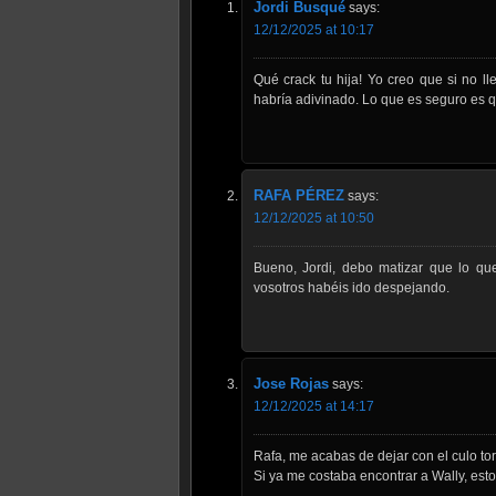
Jordi Busqué
says:
12/12/2025 at 10:17
Qué crack tu hija! Yo creo que si no l
habría adivinado. Lo que es seguro es q
RAFA PÉREZ
says:
12/12/2025 at 10:50
Bueno, Jordi, debo matizar que lo qu
vosotros habéis ido despejando.
Jose Rojas
says:
12/12/2025 at 14:17
Rafa, me acabas de dejar con el culo to
Si ya me costaba encontrar a Wally, est