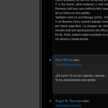
Y a los nueve años empezó a vivir en 
Remens (allí tuvo una infancia feliz seg
de su niñez en ese castillo.
También vivió en en Friburgo (1915 - 19
Y en Buenos Aires cuando trabajó como
por tierra argentina. La imagen de Jo
nuestro país por generaciones de niños.
En fin, Rafa..espero haber acertado en a
Un abrazo y hasta pronto…
Paco Elvira
says:
12/12/2025 at 23:42
¿Es Lyon? Si es así, caliente, caliente…
Si no, esperaremos más pistas
Ángel M. Bermejo
says:
12/12/2025 at 23:45