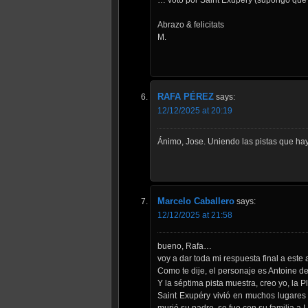
Abrazo & felicitats
M.
RAFA PÉREZ
says:
12/12/2025 at 20:19
Ánimo, Jose. Uniendo las pistas que hay 
Marcelo Caballero
says:
12/12/2025 at 21:58
bueno, Rafa…
voy a dar toda mi respuesta final a este
Como te dije, el personaje es Antoine de
Y la séptima pista muestra, creo yo, la 
Saint Exupéry vivió en muchos lugares 
murió su padre, se fue con su familia a 