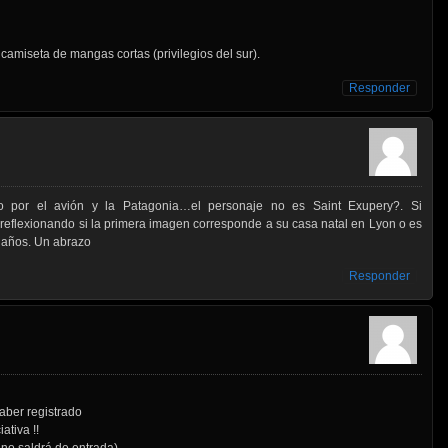
camiseta de mangas cortas (privilegios del sur).
Responder
ro por el avión y la Patagonia…el personaje no es Saint Exupery?. Si
oy reflexionando si la primera imagen corresponde a su casa natal en Lyon o es
9 años. Un abrazo
Responder
aber registrado
ativa !!
no saldrá de entrada)