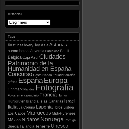
Historial
Tags
Asturias
Asia
#AsturiasAyeryHoy
aurora boreal
Auvernia
Brasil
Barcelona
Ciudades
Bélgica
Caja Azul
Patrimonio de la
Humanidad en España
Concurso
Costa Blanca
Ecuador
edición
España
Europa
gráfica
Fotografía
Finnmark
Flandes
Francia
Fotos en el calendario
Humor
Israel
Islas Canarias
Hurtigruten
Islandia
Laponia
Italia
libros
La Coruña
Lisboa
Marruecos
Los Cabos
Midi-Pyrénées
Noruega
Nidaros
México
Portugal
Unesco
Tenerife
Tailandia
Suecia