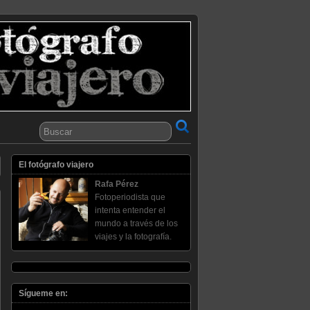
El fotógrafo viajero
Rafa Pérez
Fotoperiodista que
intenta entender el
mundo a través de los
viajes y la fotografía.
Sígueme en: