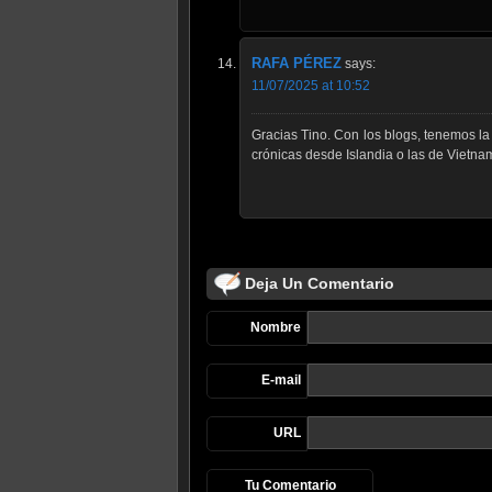
RAFA PÉREZ
says:
11/07/2025 at 10:52
Gracias Tino. Con los blogs, tenemos l
crónicas desde Islandia o las de Vietna
Deja Un Comentario
Nombre
E-mail
URL
Tu Comentario