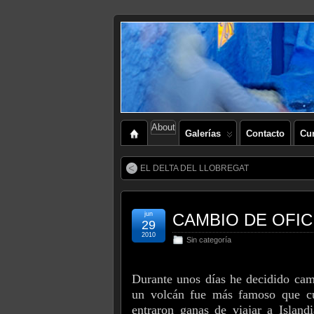
About
Galerías
Contacto
Cu
EL DELTA DEL LLOBREGAT
jun
CAMBIO DE OFIC
29
2010
Sin categoría
Durante unos días he decidido camb
un volcán fue más famoso que cu
entraron ganas de viajar a Island