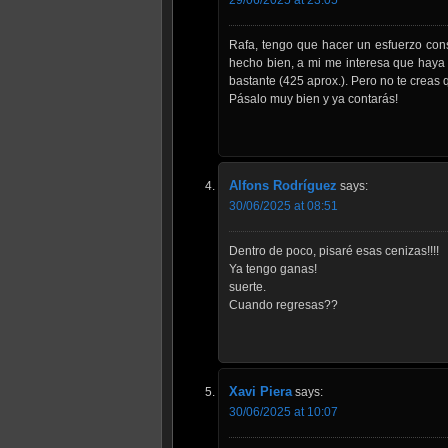
Rafa, tengo que hacer un esfuerzo con
hecho bien, a mi me interesa que haya 
bastante (425 aprox.). Pero no te creas
Pásalo muy bien y ya contarás!
Alfons Rodríguez
says:
30/06/2025 at 08:51
Dentro de poco, pisaré esas cenizas!!!!
Ya tengo ganas!
suerte.
Cuando regresas??
Xavi Piera
says:
30/06/2025 at 10:07