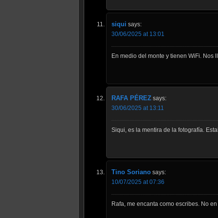
siqui
says:
30/06/2025 at 13:01
En medio del monte y tienen WiFi. Nos 
RAFA PÉREZ
says:
30/06/2025 at 13:11
Siqui, es la mentira de la fotografía. Est
Tino Soriano
says:
10/07/2025 at 07:36
Rafa, me encanta como escribes. No en va