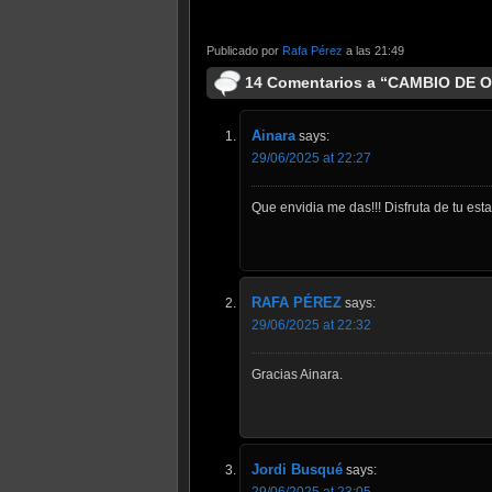
Publicado por
Rafa Pérez
a las 21:49
14 Comentarios a “CAMBIO DE O
Ainara
says:
29/06/2025 at 22:27
Que envidia me das!!! Disfruta de tu esta
RAFA PÉREZ
says:
29/06/2025 at 22:32
Gracias Ainara.
Jordi Busqué
says:
29/06/2025 at 23:05