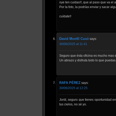
oye ten cuidao!!, que al paso que va el 
Por la foto, la podrías enviar y sacar a
cuídate!!
David Monfil Cusó
says:
30/06/2025 at 11:41
Seguro que ésta oficina es mucho mas e
Un abrazo y disfruta todo lo que puedas
RAFA PÉREZ
says:
30/06/2025 at 12:25
Jordi, seguro que tienes oportunidad en
tus cielos, no sé yo.