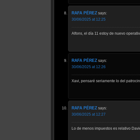
RAFA PÉREZ
says:
30/06/2025 at 12:25
Alfons, el día 11 estoy de nuevo operati
RAFA PÉREZ
says:
30/06/2025 at 12:26
Xavi, pensaré seriamente lo del patrocini
RAFA PÉREZ
says:
30/06/2025 at 12:27
Lo de menos impuestos es relativo Davi