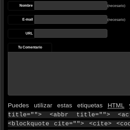
Nombre
(necesario)
E-mail
(necesario)
URL
Tu Comentario
Puedes utilizar estas etiquetas
HTML
y
title=""> <abbr title=""> <ac
<blockquote cite=""> <cite> <co