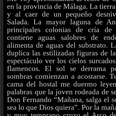
en la provincia de Málaga. La tierr
y al caer de un pequeño desniv
Salada. La mayor laguna de An
principales colonias de cría d
contiene aguas salobres de end
alimenta de aguas del substrato. La
duplica las estilizadas figuras de 
espectáculo ver los cielos surcado
flamencos.
El sol se derrama po
sombras comienzan a acostarse. T
cama del hostal me duermo leye
palabras que la joven rodeada de se
Don Fernando “Mañana, salga el s
sea lo que Dios quiera”. Por la mañ
y m
uy temprano cruzo el Arco de