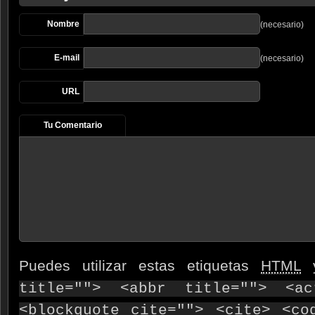
Nombre
(necesario)
E-mail
(necesario)
URL
Tu Comentario
Puedes utilizar estas etiquetas
HTML
y
title=""> <abbr title=""> <ac
<blockquote cite=""> <cite> <co