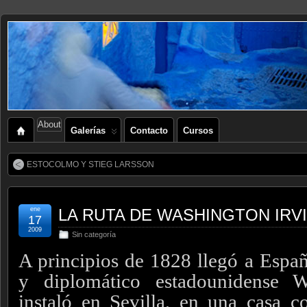
About
Galerías
Contacto
Cursos
ESTOCOLMO Y STIEG LARSSON
ene
LA RUTA DE WASHINGTON IRV
17
2009
Sin categoría
A principios de 1828 llegó a Españ
y diplomático estadounidense W
instaló en Sevilla, en una casa c