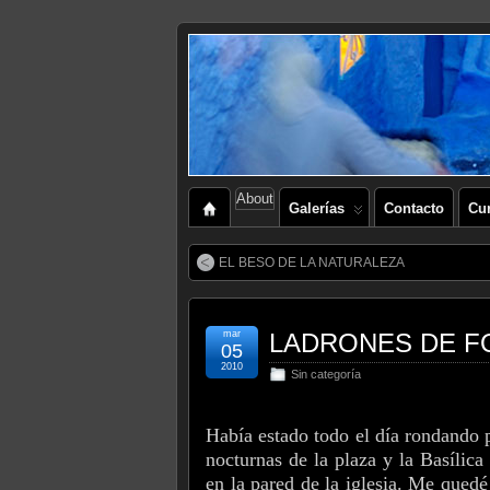
About
Galerías
Contacto
Cu
EL BESO DE LA NATURALEZA
mar
LADRONES DE F
05
2010
Sin categoría
Había estado todo el día rondando p
nocturnas de la plaza y la Basílica
en la pared de la iglesia. Me quedé