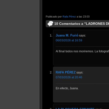
Publicado por
Rafa Pérez
a las 23:03
10 Comentarios a “LADRONES 
Juana M. Furió
says:
06/03/2026 at 16:59
Al final todos nos moriremos. La fotogra
RAFA PÉREZ
says:
07/03/2026 at 20:46
En efecto, Juana.