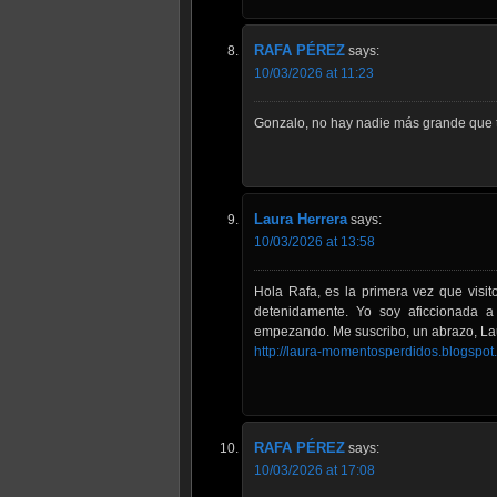
RAFA PÉREZ
says:
10/03/2026 at 11:23
Gonzalo, no hay nadie más grande que t
Laura Herrera
says:
10/03/2026 at 13:58
Hola Rafa, es la primera vez que visi
detenidamente. Yo soy aficcionada a
empezando. Me suscribo, un abrazo, La
http://laura-momentosperdidos.blogspot
RAFA PÉREZ
says:
10/03/2026 at 17:08