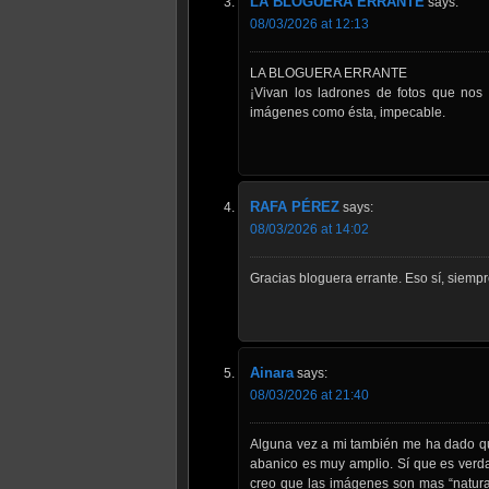
LA BLOGUERA ERRANTE
says:
08/03/2026 at 12:13
LA BLOGUERA ERRANTE
¡Vivan los ladrones de fotos que nos
imágenes como ésta, impecable.
RAFA PÉREZ
says:
08/03/2026 at 14:02
Gracias bloguera errante. Eso sí, siemp
Ainara
says:
08/03/2026 at 21:40
Alguna vez a mi también me ha dado qu
abanico es muy amplio. Sí que es verd
creo que las imágenes son mas “natural