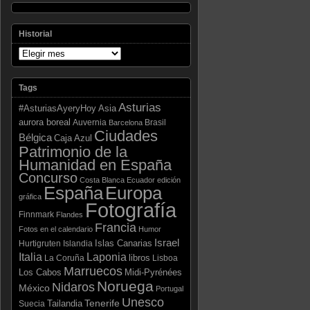
Historial
Tags
Asturias
Asia
#AsturiasAyeryHoy
aurora boreal
Auvernia
Brasil
Barcelona
Ciudades
Bélgica
Caja Azul
Patrimonio de la
Humanidad en España
Concurso
Costa Blanca
Ecuador
edición
España
Europa
gráfica
Fotografía
Finnmark
Flandes
Francia
Fotos en el calendario
Humor
Israel
Islas Canarias
Hurtigruten
Islandia
Laponia
Italia
libros
La Coruña
Lisboa
Marruecos
Los Cabos
Midi-Pyrénées
Noruega
Nidaros
México
Portugal
Unesco
Tenerife
Tailandia
Suecia