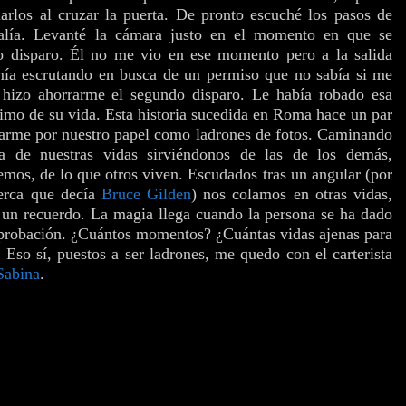
fiarlos al cruzar la puerta. De pronto escuché los pasos de
salía. Levanté la cámara justo en el momento en que se
o disparo. Él no me vio en ese momento pero a la salida
mía escrutando en busca de un permiso que no sabía si me
e hizo ahorrarme el segundo disparo. Le había robado esa
imo de su vida. Esta historia sucedida en Roma hace un par
tarme por nuestro papel como ladrones de fotos. Caminando
ia de nuestras vidas sirviéndonos de las de los demás,
emos, de lo que otros viven. Escudados tras un angular (por
cerca que decía
Bruce Gilden
) nos colamos en otras vidas,
n recuerdo. La magia llega cuando la persona se ha dado
aprobación. ¿Cuántos momentos? ¿Cuántas vidas ajenas para
 Eso sí, puestos a ser ladrones, me quedo con el carterista
Sabina
.