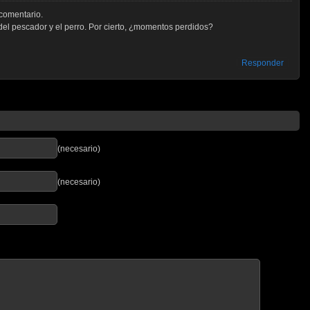
 comentario.
 del pescador y el perro. Por cierto, ¿momentos perdidos?
Responder
(necesario)
(necesario)