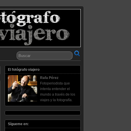
El fotógrafo viajero
Rafa Pérez
Fotoperiodista que
intenta entender el
mundo a través de los
viajes y la fotografía.
Sígueme en: