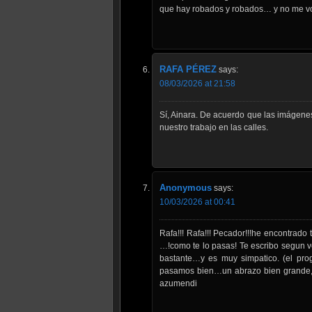
que hay robados y robados… y no me voy
RAFA PÉREZ
says:
08/03/2026 at 21:58
Sí, Ainara. De acuerdo que las imágenes
nuestro trabajo en las calles.
Anonymous
says:
10/03/2026 at 00:41
Rafa!!! Rafa!!! Pecador!!!he encontrado
…!como te lo pasas! Te escribo segun 
bastante…y es muy simpatico. (el pr
pasamos bien…un abrazo bien grande, 
azumendi