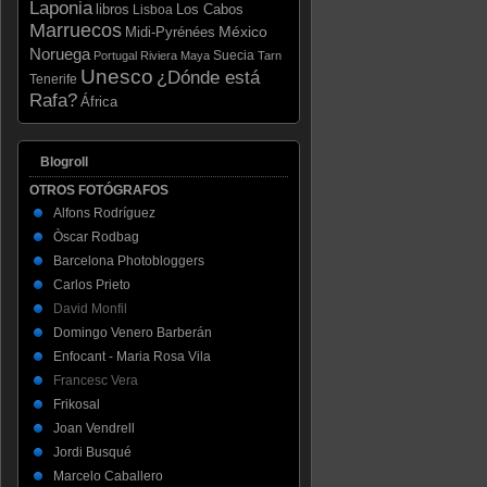
Laponia
libros
Los Cabos
Lisboa
Marruecos
México
Midi-Pyrénées
Noruega
Suecia
Portugal
Riviera Maya
Tarn
Unesco
¿Dónde está
Tenerife
Rafa?
África
Blogroll
OTROS FOTÓGRAFOS
Alfons Rodríguez
Òscar Rodbag
Barcelona Photobloggers
Carlos Prieto
David Monfil
Domingo Venero Barberán
Enfocant - Maria Rosa Vila
Francesc Vera
Frikosal
Joan Vendrell
Jordi Busqué
Marcelo Caballero