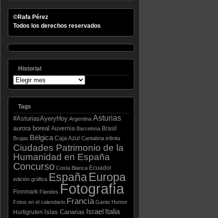
©Rafa Pérez
Todos los derechos reservados
Historial
Tags
Asturias
#AsturiasAyeryHoy
Argentina
aurora boreal
Auvernia
Brasil
Barcelona
Bélgica
Caja Azul
Brujas
Cantabria infinita
Ciudades Patrimonio de la
Humanidad en España
Concurso
Ecuador
Costa Blanca
España
Europa
edición gráfica
Fotografía
Finnmark
Flandes
Francia
Fotos en el calendario
Gante
Humor
Israel
Italia
Islas Canarias
Hurtigruten