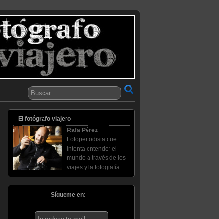
El fotógrafo viajero
Rafa Pérez
Fotoperiodista que
intenta entender el
mundo a través de los
viajes y la fotografía.
Sígueme en: