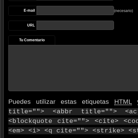
E-mail
(necesario)
URL
Tu Comentario
Puedes utilizar estas etiquetas
HTML
y
title=""> <abbr title=""> <ac
<blockquote cite=""> <cite> <co
<em> <i> <q cite=""> <strike> <s