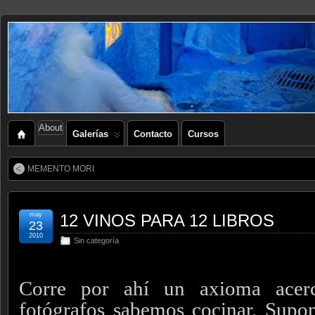
About
Galerías
Contacto
Cursos
MEMENTO MORI
may
12 VINOS PARA 12 LIBROS
23
2010
Sin categoría
Corre por ahí un axioma acer
fotógrafos sabemos cocinar. Supo