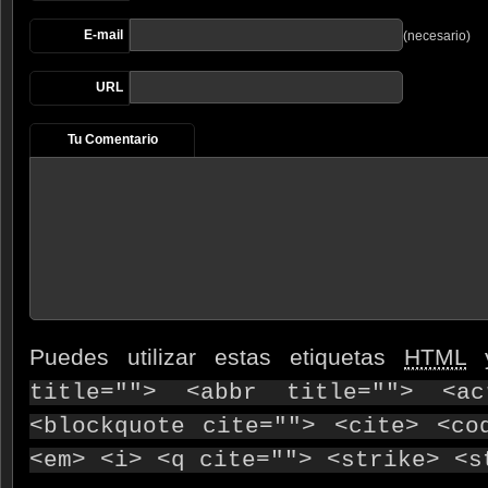
E-mail
(necesario)
URL
Tu Comentario
Puedes utilizar estas etiquetas
HTML
y
title=""> <abbr title=""> <ac
<blockquote cite=""> <cite> <co
<em> <i> <q cite=""> <strike> <s