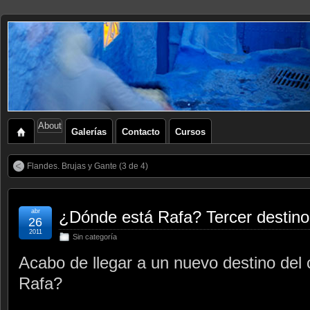
About
Galerías
Contacto
Cursos
Flandes. Brujas y Gante (3 de 4)
abr
¿Dónde está Rafa? Tercer destino
26
2011
Sin categoría
Acabo de llegar a un nuevo destino de
Rafa?