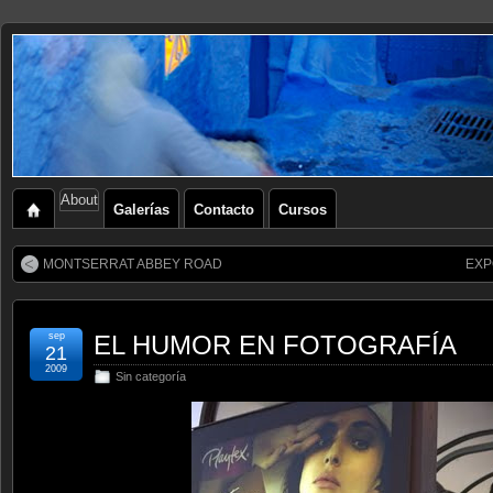
About
Galerías
Contacto
Cursos
MONTSERRAT ABBEY ROAD
EXP
sep
EL HUMOR EN FOTOGRAFÍA
21
2009
Sin categoría