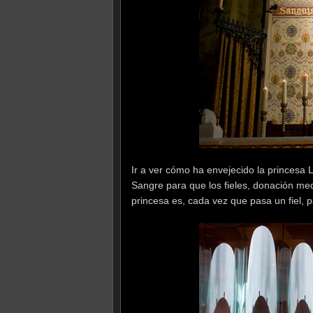
Ir a ver cómo ha envejecido la princesa L
Sangre para que los fieles, donación medi
princesa es, cada vez que pasa un fiel, p