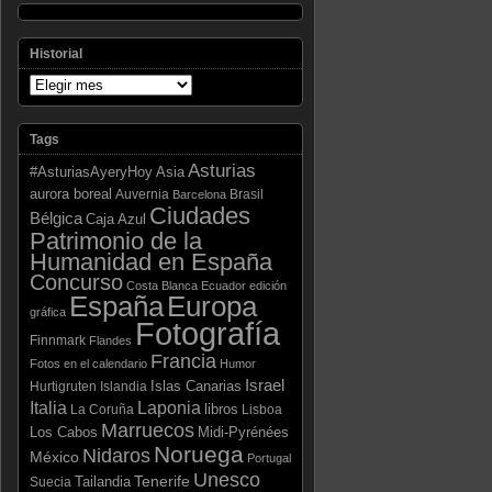
Historial
Tags
Asturias
Asia
#AsturiasAyeryHoy
aurora boreal
Auvernia
Brasil
Barcelona
Ciudades
Bélgica
Caja Azul
Patrimonio de la
Humanidad en España
Concurso
Costa Blanca
Ecuador
edición
España
Europa
gráfica
Fotografía
Finnmark
Flandes
Francia
Fotos en el calendario
Humor
Israel
Islas Canarias
Hurtigruten
Islandia
Laponia
Italia
libros
La Coruña
Lisboa
Marruecos
Los Cabos
Midi-Pyrénées
Noruega
Nidaros
México
Portugal
Unesco
Tenerife
Tailandia
Suecia