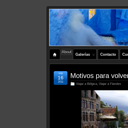
About
Galerías
Contacto
Cu
sep
Motivos para volve
16
2011
Viajar a Bélgica
,
Viajar a Flandes