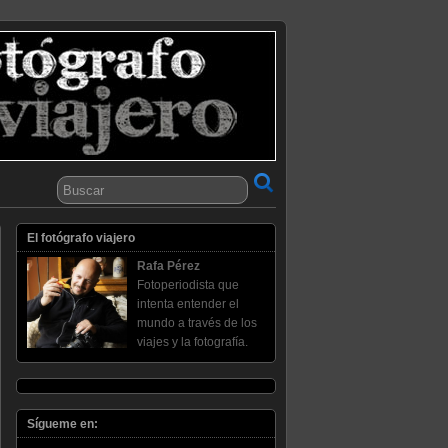
El fotógrafo viajero
Rafa Pérez
Fotoperiodista que
intenta entender el
mundo a través de los
viajes y la fotografía.
Sígueme en: