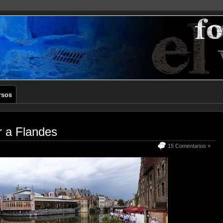
rsos
r a Flandes
15 Comentarios »