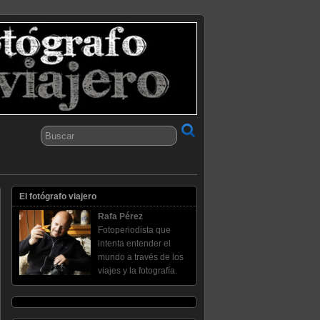
El fotógrafo viajero
Rafa Pérez
Fotoperiodista que
intenta entender el
mundo a través de los
viajes y la fotografía.