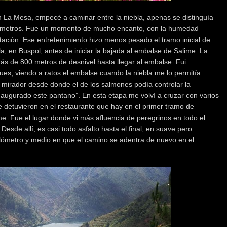
n La Mesa, empecé a caminar entre la niebla, apenas se distinguía
 metros. Fue un momento de mucho encanto, con la humedad
ación. Ese entretenimiento hizo menos pesado el tramo inicial de
lla, en Buspol, antes de iniciar la bajada al embalse de Salime. La
ás de 800 metros de desnivel hasta llegar al embalse. Fui
ues, viendo a ratos el embalse cuando la niebla me lo permitía.
 mirador desde donde el de los salmones podía controlar la
inaugurado este pantano”. En esta etapa me volví a cruzar con varios
se detuvieron en el restaurante que hay en el primer tramo de
e. Fue el lugar donde vi más afluencia de peregrinos en todo el
sde allí, es casi todo asfalto hasta el final, en suave pero
ilómetro y medio en que el camino se adentra de nuevo en el