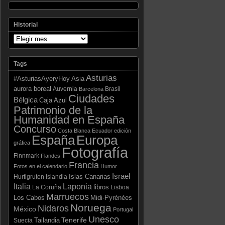
Historial
Tags
Asturias
Asia
#AsturiasAyeryHoy
aurora boreal
Auvernia
Brasil
Barcelona
Ciudades
Bélgica
Caja Azul
Patrimonio de la
Humanidad en España
Concurso
Costa Blanca
Ecuador
edición
España
Europa
gráfica
Fotografía
Finnmark
Flandes
Francia
Fotos en el calendario
Humor
Israel
Islas Canarias
Hurtigruten
Islandia
Laponia
Italia
libros
La Coruña
Lisboa
Marruecos
Los Cabos
Midi-Pyrénées
Noruega
Nidaros
México
Portugal
Unesco
Tenerife
Tailandia
Suecia