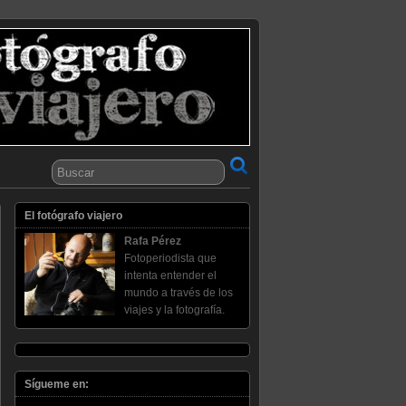
El fotógrafo viajero
Rafa Pérez
Fotoperiodista que
intenta entender el
mundo a través de los
viajes y la fotografía.
Sígueme en: