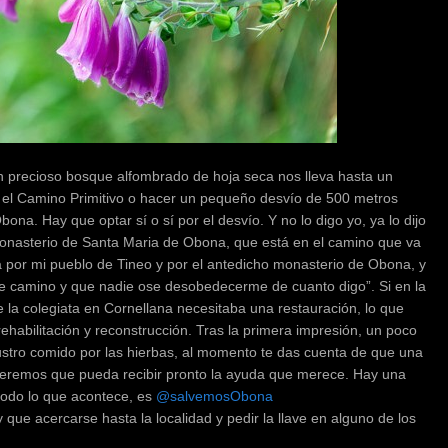
 precioso bosque alfombrado de hoja seca nos lleva hasta un
 el Camino Primitivo o hacer un pequeño desvío de 500 metros
na. Hay que optar sí o sí por el desvío. Y no lo digo yo, ya lo dijo
monasterio de Santa Maria de Obona, que está en el camino que va
por mi pueblo de Tineo y por el antedicho monasterio de Obona, y
te camino y que nadie ose desobedecerme de cuanto digo”. Si en la
a colegiata en Cornellana necesitaba una restauración, lo que
habilitación y reconstrucción. Tras la primera impresión, un poco
austro comido por las hierbas, al momento te das cuenta de que una
Esperemos que pueda recibir pronto la ayuda que merece. Hay una
todo lo que acontece, es
@salvemosObona
ay que acercarse hasta la localidad y pedir la llave en alguno de los